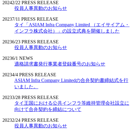
2024
2/22
PRESS RELEASE
役員人事異動のお知らせ
2023
7/11
PRESS RELEASE
タイ「ASIAM Infra Company Limited （エイサイアム・
インフラ株式会社）」の設立式典を開催しました
2023
6/23
PRESS RELEASE
役員人事異動のお知らせ
2023
6/1
NEWS
適格請求書発行事業者登録番号のお知らせ
2023
4/4
PRESS RELEASE
ASIAM Infra Company Limitedの合弁契約書締結式を行
いました。
2023
3/28
PRESS RELEASE
タイ王国における公共インフラ等維持管理会社設立に
向けて合弁契約を締結について
2023
2/24
PRESS RELEASE
役員人事異動のお知らせ