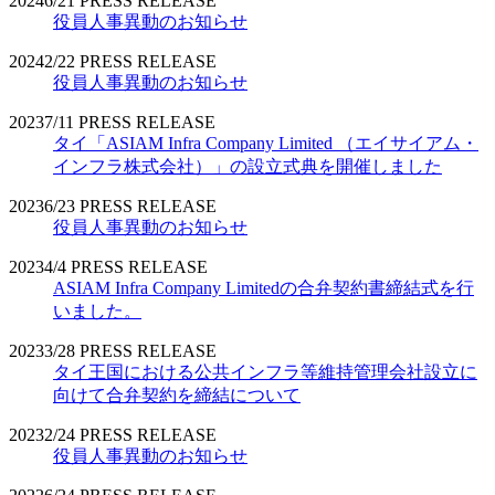
2024
6/21
PRESS RELEASE
役員人事異動のお知らせ
2024
2/22
PRESS RELEASE
役員人事異動のお知らせ
2023
7/11
PRESS RELEASE
タイ「ASIAM Infra Company Limited （エイサイアム・
インフラ株式会社）」の設立式典を開催しました
2023
6/23
PRESS RELEASE
役員人事異動のお知らせ
2023
4/4
PRESS RELEASE
ASIAM Infra Company Limitedの合弁契約書締結式を行
いました。
2023
3/28
PRESS RELEASE
タイ王国における公共インフラ等維持管理会社設立に
向けて合弁契約を締結について
2023
2/24
PRESS RELEASE
役員人事異動のお知らせ