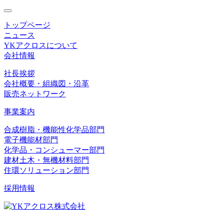
toggle
navigation
トップページ
ニュース
YKアクロスについて
会社情報
社長挨拶
会社概要・組織図・沿革
販売ネットワーク
事業案内
合成樹脂・機能性化学品部門
電子機能材部門
化学品・コンシューマー部門
建材土木・無機材料部門
住環ソリューション部門
採用情報