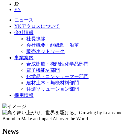
JP
EN
ニュース
YKアクロスについて
会社情報
社長挨拶
会社概要・組織図・沿革
販売ネットワーク
事業案内
合成樹脂・機能性化学品部門
電子機能材部門
化学品・コンシューマー部門
建材土木・無機材料部門
住環ソリューション部門
採用情報
News