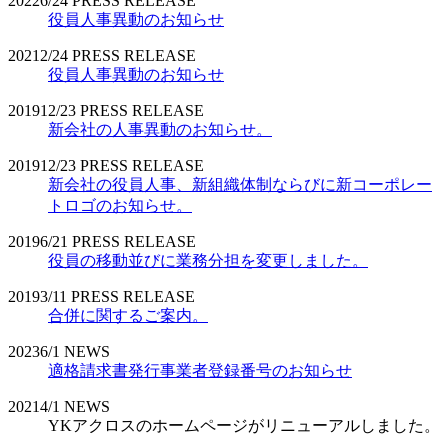
2022
6/24
PRESS RELEASE
役員人事異動のお知らせ
2021
2/24
PRESS RELEASE
役員人事異動のお知らせ
2019
12/23
PRESS RELEASE
新会社の人事異動のお知らせ。
2019
12/23
PRESS RELEASE
新会社の役員人事、新組織体制ならびに新コーポレー
トロゴのお知らせ。
2019
6/21
PRESS RELEASE
役員の移動並びに業務分担を変更しました。
2019
3/11
PRESS RELEASE
合併に関するご案内。
2023
6/1
NEWS
適格請求書発行事業者登録番号のお知らせ
2021
4/1
NEWS
YKアクロスのホームページがリニューアルしました。