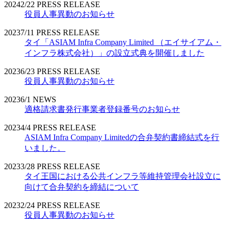
2024
2/22
PRESS RELEASE
役員人事異動のお知らせ
2023
7/11
PRESS RELEASE
タイ「ASIAM Infra Company Limited （エイサイアム・
インフラ株式会社）」の設立式典を開催しました
2023
6/23
PRESS RELEASE
役員人事異動のお知らせ
2023
6/1
NEWS
適格請求書発行事業者登録番号のお知らせ
2023
4/4
PRESS RELEASE
ASIAM Infra Company Limitedの合弁契約書締結式を行
いました。
2023
3/28
PRESS RELEASE
タイ王国における公共インフラ等維持管理会社設立に
向けて合弁契約を締結について
2023
2/24
PRESS RELEASE
役員人事異動のお知らせ