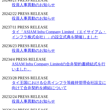
2024
6/21
PRESS RELEASE
役員人事異動のお知らせ
2024
2/22
PRESS RELEASE
役員人事異動のお知らせ
2023
7/11
PRESS RELEASE
タイ「ASIAM Infra Company Limited （エイサイアム・
インフラ株式会社）」の設立式典を開催しました
2023
6/23
PRESS RELEASE
役員人事異動のお知らせ
2023
4/4
PRESS RELEASE
ASIAM Infra Company Limitedの合弁契約書締結式を行
いました。
2023
3/28
PRESS RELEASE
タイ王国における公共インフラ等維持管理会社設立に
向けて合弁契約を締結について
2023
2/24
PRESS RELEASE
役員人事異動のお知らせ