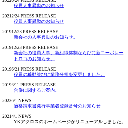
2022
6/24
PRESS RELEASE
役員人事異動のお知らせ
2021
2/24
PRESS RELEASE
役員人事異動のお知らせ
2019
12/23
PRESS RELEASE
新会社の人事異動のお知らせ。
2019
12/23
PRESS RELEASE
新会社の役員人事、新組織体制ならびに新コーポレー
トロゴのお知らせ。
2019
6/21
PRESS RELEASE
役員の移動並びに業務分担を変更しました。
2019
3/11
PRESS RELEASE
合併に関するご案内。
2023
6/1
NEWS
適格請求書発行事業者登録番号のお知らせ
2021
4/1
NEWS
YKアクロスのホームページがリニューアルしました。