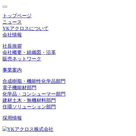
toggle
navigation
トップページ
ニュース
YKアクロスについて
会社情報
社長挨拶
会社概要・組織図・沿革
販売ネットワーク
事業案内
合成樹脂・機能性化学品部門
電子機能材部門
化学品・コンシューマー部門
建材土木・無機材料部門
住環ソリューション部門
採用情報