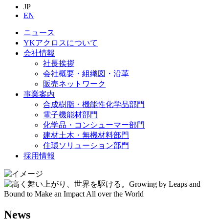
JP
EN
ニュース
YKアクロスについて
会社情報
社長挨拶
会社概要・組織図・沿革
販売ネットワーク
事業案内
合成樹脂・機能性化学品部門
電子機能材部門
化学品・コンシューマー部門
建材土木・無機材料部門
住環ソリューション部門
採用情報
News