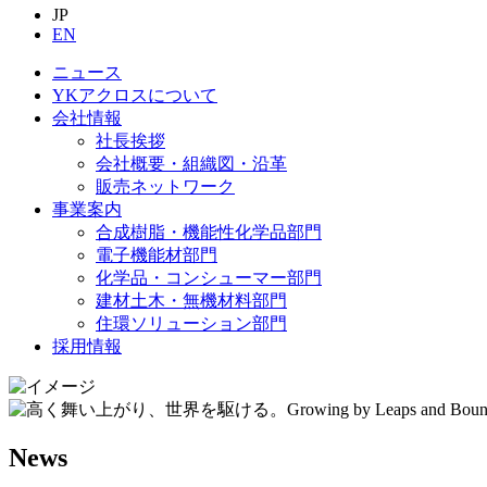
JP
EN
ニュース
YKアクロスについて
会社情報
社長挨拶
会社概要・組織図・沿革
販売ネットワーク
事業案内
合成樹脂・機能性化学品部門
電子機能材部門
化学品・コンシューマー部門
建材土木・無機材料部門
住環ソリューション部門
採用情報
News