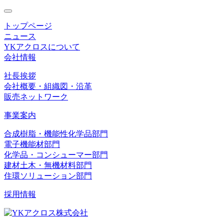
toggle
navigation
トップページ
ニュース
YKアクロスについて
会社情報
社長挨拶
会社概要・組織図・沿革
販売ネットワーク
事業案内
合成樹脂・機能性化学品部門
電子機能材部門
化学品・コンシューマー部門
建材土木・無機材料部門
住環ソリューション部門
採用情報