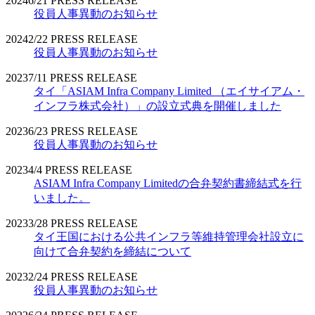
2024
6/21
PRESS RELEASE
役員人事異動のお知らせ
2024
2/22
PRESS RELEASE
役員人事異動のお知らせ
2023
7/11
PRESS RELEASE
タイ「ASIAM Infra Company Limited （エイサイアム・
インフラ株式会社）」の設立式典を開催しました
2023
6/23
PRESS RELEASE
役員人事異動のお知らせ
2023
4/4
PRESS RELEASE
ASIAM Infra Company Limitedの合弁契約書締結式を行
いました。
2023
3/28
PRESS RELEASE
タイ王国における公共インフラ等維持管理会社設立に
向けて合弁契約を締結について
2023
2/24
PRESS RELEASE
役員人事異動のお知らせ