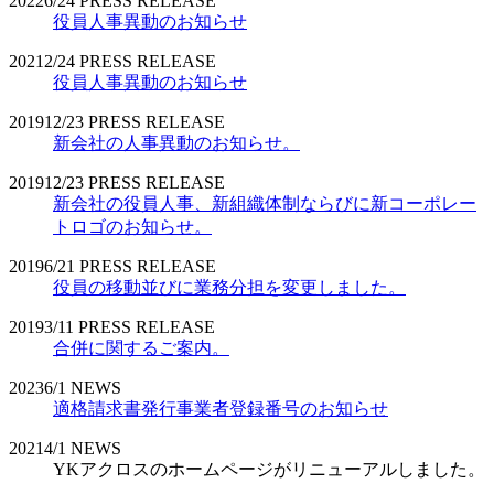
2022
6/24
PRESS RELEASE
役員人事異動のお知らせ
2021
2/24
PRESS RELEASE
役員人事異動のお知らせ
2019
12/23
PRESS RELEASE
新会社の人事異動のお知らせ。
2019
12/23
PRESS RELEASE
新会社の役員人事、新組織体制ならびに新コーポレー
トロゴのお知らせ。
2019
6/21
PRESS RELEASE
役員の移動並びに業務分担を変更しました。
2019
3/11
PRESS RELEASE
合併に関するご案内。
2023
6/1
NEWS
適格請求書発行事業者登録番号のお知らせ
2021
4/1
NEWS
YKアクロスのホームページがリニューアルしました。