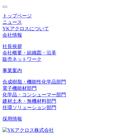
toggle
navigation
トップページ
ニュース
YKアクロスについて
会社情報
社長挨拶
会社概要・組織図・沿革
販売ネットワーク
事業案内
合成樹脂・機能性化学品部門
電子機能材部門
化学品・コンシューマー部門
建材土木・無機材料部門
住環ソリューション部門
採用情報