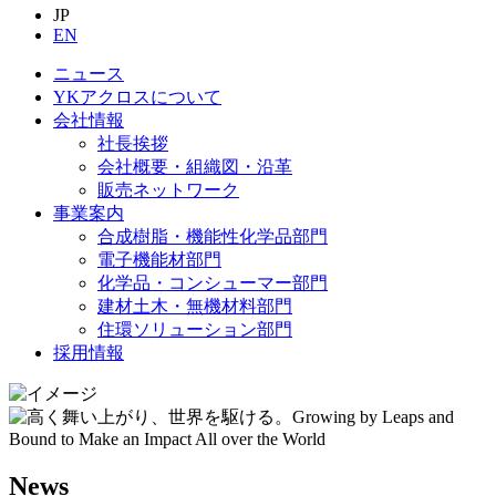
JP
EN
ニュース
YKアクロスについて
会社情報
社長挨拶
会社概要・組織図・沿革
販売ネットワーク
事業案内
合成樹脂・機能性化学品部門
電子機能材部門
化学品・コンシューマー部門
建材土木・無機材料部門
住環ソリューション部門
採用情報
News