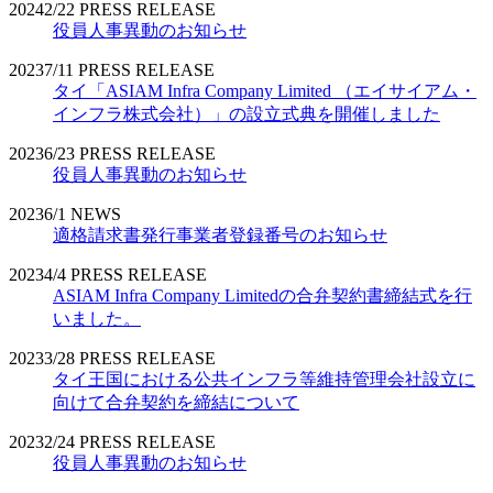
2024
2/22
PRESS RELEASE
役員人事異動のお知らせ
2023
7/11
PRESS RELEASE
タイ「ASIAM Infra Company Limited （エイサイアム・
インフラ株式会社）」の設立式典を開催しました
2023
6/23
PRESS RELEASE
役員人事異動のお知らせ
2023
6/1
NEWS
適格請求書発行事業者登録番号のお知らせ
2023
4/4
PRESS RELEASE
ASIAM Infra Company Limitedの合弁契約書締結式を行
いました。
2023
3/28
PRESS RELEASE
タイ王国における公共インフラ等維持管理会社設立に
向けて合弁契約を締結について
2023
2/24
PRESS RELEASE
役員人事異動のお知らせ