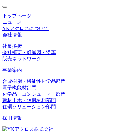
toggle
navigation
トップページ
ニュース
YKアクロスについて
会社情報
社長挨拶
会社概要・組織図・沿革
販売ネットワーク
事業案内
合成樹脂・機能性化学品部門
電子機能材部門
化学品・コンシューマー部門
建材土木・無機材料部門
住環ソリューション部門
採用情報