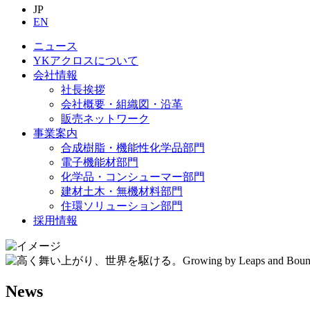
JP
EN
ニュース
YKアクロスについて
会社情報
社長挨拶
会社概要・組織図・沿革
販売ネットワーク
事業案内
合成樹脂・機能性化学品部門
電子機能材部門
化学品・コンシューマー部門
建材土木・無機材料部門
住環ソリューション部門
採用情報
News