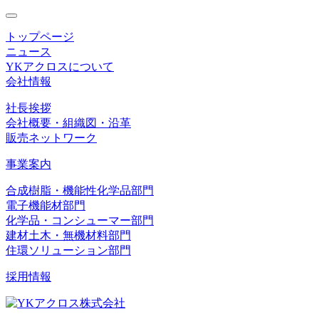
toggle
navigation
トップページ
ニュース
YKアクロスについて
会社情報
社長挨拶
会社概要・組織図・沿革
販売ネットワーク
事業案内
合成樹脂・機能性化学品部門
電子機能材部門
化学品・コンシューマー部門
建材土木・無機材料部門
住環ソリューション部門
採用情報