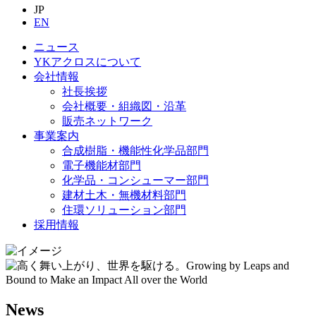
JP
EN
ニュース
YKアクロスについて
会社情報
社長挨拶
会社概要・組織図・沿革
販売ネットワーク
事業案内
合成樹脂・機能性化学品部門
電子機能材部門
化学品・コンシューマー部門
建材土木・無機材料部門
住環ソリューション部門
採用情報
News