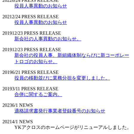
2022
6/24
PRESS RELEASE
役員人事異動のお知らせ
2021
2/24
PRESS RELEASE
役員人事異動のお知らせ
2019
12/23
PRESS RELEASE
新会社の人事異動のお知らせ。
2019
12/23
PRESS RELEASE
新会社の役員人事、新組織体制ならびに新コーポレー
トロゴのお知らせ。
2019
6/21
PRESS RELEASE
役員の移動並びに業務分担を変更しました。
2019
3/11
PRESS RELEASE
合併に関するご案内。
2023
6/1
NEWS
適格請求書発行事業者登録番号のお知らせ
2021
4/1
NEWS
YKアクロスのホームページがリニューアルしました。