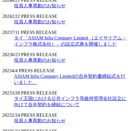
2024
6/21
PRESS RELEASE
役員人事異動のお知らせ
2024
2/22
PRESS RELEASE
役員人事異動のお知らせ
2023
7/11
PRESS RELEASE
タイ「ASIAM Infra Company Limited （エイサイアム・
インフラ株式会社）」の設立式典を開催しました
2023
6/23
PRESS RELEASE
役員人事異動のお知らせ
2023
4/4
PRESS RELEASE
ASIAM Infra Company Limitedの合弁契約書締結式を行
いました。
2023
3/28
PRESS RELEASE
タイ王国における公共インフラ等維持管理会社設立に
向けて合弁契約を締結について
2023
2/24
PRESS RELEASE
役員人事異動のお知らせ