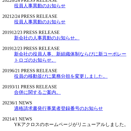
2022
6/24
PRESS RELEASE
役員人事異動のお知らせ
2021
2/24
PRESS RELEASE
役員人事異動のお知らせ
2019
12/23
PRESS RELEASE
新会社の人事異動のお知らせ。
2019
12/23
PRESS RELEASE
新会社の役員人事、新組織体制ならびに新コーポレー
トロゴのお知らせ。
2019
6/21
PRESS RELEASE
役員の移動並びに業務分担を変更しました。
2019
3/11
PRESS RELEASE
合併に関するご案内。
2023
6/1
NEWS
適格請求書発行事業者登録番号のお知らせ
2021
4/1
NEWS
YKアクロスのホームページがリニューアルしました。