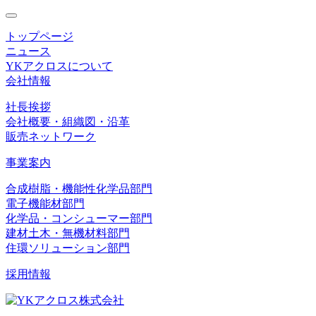
toggle
navigation
トップページ
ニュース
YKアクロスについて
会社情報
社長挨拶
会社概要・組織図・沿革
販売ネットワーク
事業案内
合成樹脂・機能性化学品部門
電子機能材部門
化学品・コンシューマー部門
建材土木・無機材料部門
住環ソリューション部門
採用情報