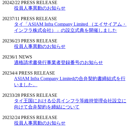
2024
2/22
PRESS RELEASE
役員人事異動のお知らせ
2023
7/11
PRESS RELEASE
タイ「ASIAM Infra Company Limited （エイサイアム・
インフラ株式会社）」の設立式典を開催しました
2023
6/23
PRESS RELEASE
役員人事異動のお知らせ
2023
6/1
NEWS
適格請求書発行事業者登録番号のお知らせ
2023
4/4
PRESS RELEASE
ASIAM Infra Company Limitedの合弁契約書締結式を行
いました。
2023
3/28
PRESS RELEASE
タイ王国における公共インフラ等維持管理会社設立に
向けて合弁契約を締結について
2023
2/24
PRESS RELEASE
役員人事異動のお知らせ