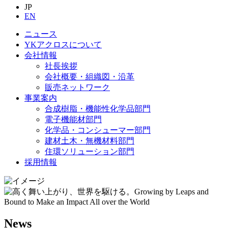
JP
EN
ニュース
YKアクロスについて
会社情報
社長挨拶
会社概要・組織図・沿革
販売ネットワーク
事業案内
合成樹脂・機能性化学品部門
電子機能材部門
化学品・コンシューマー部門
建材土木・無機材料部門
住環ソリューション部門
採用情報
News