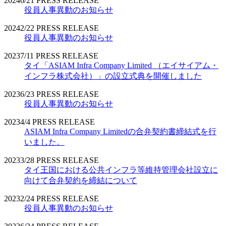
2024
6/21
PRESS RELEASE
役員人事異動のお知らせ
2024
2/22
PRESS RELEASE
役員人事異動のお知らせ
2023
7/11
PRESS RELEASE
タイ「ASIAM Infra Company Limited （エイサイアム・
インフラ株式会社）」の設立式典を開催しました
2023
6/23
PRESS RELEASE
役員人事異動のお知らせ
2023
4/4
PRESS RELEASE
ASIAM Infra Company Limitedの合弁契約書締結式を行
いました。
2023
3/28
PRESS RELEASE
タイ王国における公共インフラ等維持管理会社設立に
向けて合弁契約を締結について
2023
2/24
PRESS RELEASE
役員人事異動のお知らせ