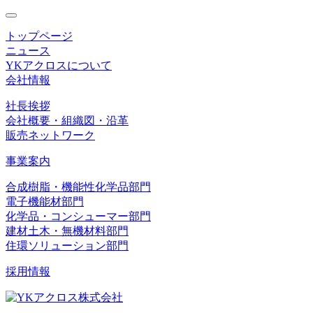
toggle
navigation
トップページ
ニュース
YKアクロスについて
会社情報
社長挨拶
会社概要・組織図・沿革
販売ネットワーク
事業案内
合成樹脂・機能性化学品部門
電子機能材部門
化学品・コンシューマー部門
建材土木・無機材料部門
住環ソリューション部門
採用情報