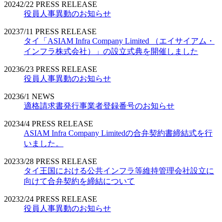
2024
2/22
PRESS RELEASE
役員人事異動のお知らせ
2023
7/11
PRESS RELEASE
タイ「ASIAM Infra Company Limited （エイサイアム・
インフラ株式会社）」の設立式典を開催しました
2023
6/23
PRESS RELEASE
役員人事異動のお知らせ
2023
6/1
NEWS
適格請求書発行事業者登録番号のお知らせ
2023
4/4
PRESS RELEASE
ASIAM Infra Company Limitedの合弁契約書締結式を行
いました。
2023
3/28
PRESS RELEASE
タイ王国における公共インフラ等維持管理会社設立に
向けて合弁契約を締結について
2023
2/24
PRESS RELEASE
役員人事異動のお知らせ