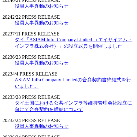
2024
6/21
PRESS RELEASE
役員人事異動のお知らせ
2024
2/22
PRESS RELEASE
役員人事異動のお知らせ
2023
7/11
PRESS RELEASE
タイ「ASIAM Infra Company Limited （エイサイアム・
インフラ株式会社）」の設立式典を開催しました
2023
6/23
PRESS RELEASE
役員人事異動のお知らせ
2023
4/4
PRESS RELEASE
ASIAM Infra Company Limitedの合弁契約書締結式を行
いました。
2023
3/28
PRESS RELEASE
タイ王国における公共インフラ等維持管理会社設立に
向けて合弁契約を締結について
2023
2/24
PRESS RELEASE
役員人事異動のお知らせ