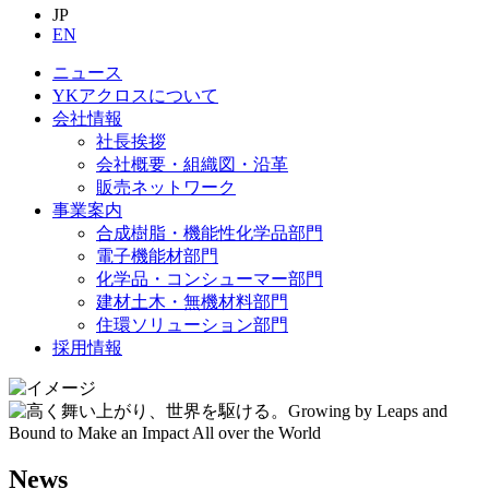
JP
EN
ニュース
YKアクロスについて
会社情報
社長挨拶
会社概要・組織図・沿革
販売ネットワーク
事業案内
合成樹脂・機能性化学品部門
電子機能材部門
化学品・コンシューマー部門
建材土木・無機材料部門
住環ソリューション部門
採用情報
News