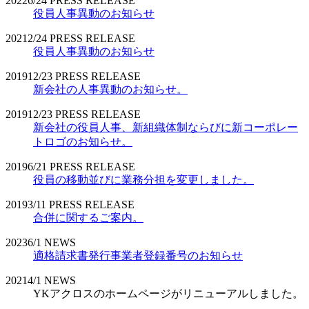
2022
6/24
PRESS RELEASE
役員人事異動のお知らせ
2021
2/24
PRESS RELEASE
役員人事異動のお知らせ
2019
12/23
PRESS RELEASE
新会社の人事異動のお知らせ。
2019
12/23
PRESS RELEASE
新会社の役員人事、新組織体制ならびに新コーポレー
トロゴのお知らせ。
2019
6/21
PRESS RELEASE
役員の移動並びに業務分担を変更しました。
2019
3/11
PRESS RELEASE
合併に関するご案内。
2023
6/1
NEWS
適格請求書発行事業者登録番号のお知らせ
2021
4/1
NEWS
YKアクロスのホームページがリニューアルしました。