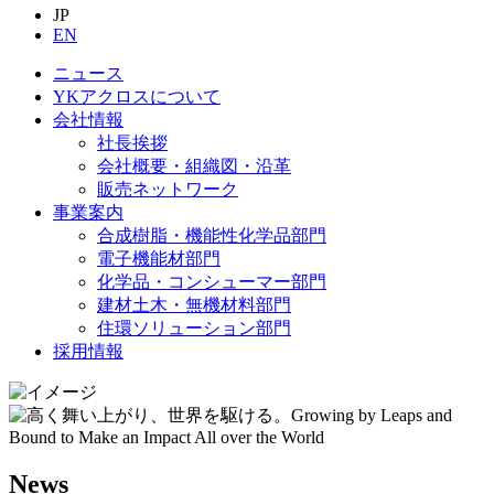
JP
EN
ニュース
YKアクロスについて
会社情報
社長挨拶
会社概要・組織図・沿革
販売ネットワーク
事業案内
合成樹脂・機能性化学品部門
電子機能材部門
化学品・コンシューマー部門
建材土木・無機材料部門
住環ソリューション部門
採用情報
News