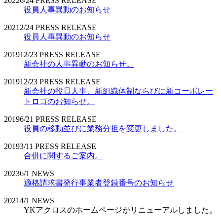
2022
6/24
PRESS RELEASE
役員人事異動のお知らせ
2021
2/24
PRESS RELEASE
役員人事異動のお知らせ
2019
12/23
PRESS RELEASE
新会社の人事異動のお知らせ。
2019
12/23
PRESS RELEASE
新会社の役員人事、新組織体制ならびに新コーポレー
トロゴのお知らせ。
2019
6/21
PRESS RELEASE
役員の移動並びに業務分担を変更しました。
2019
3/11
PRESS RELEASE
合併に関するご案内。
2023
6/1
NEWS
適格請求書発行事業者登録番号のお知らせ
2021
4/1
NEWS
YKアクロスのホームページがリニューアルしました。