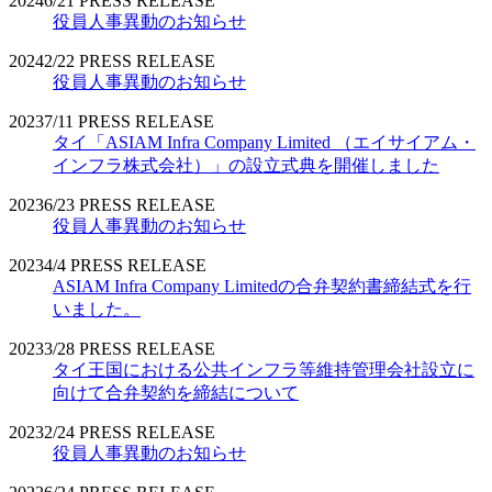
2024
6/21
PRESS RELEASE
役員人事異動のお知らせ
2024
2/22
PRESS RELEASE
役員人事異動のお知らせ
2023
7/11
PRESS RELEASE
タイ「ASIAM Infra Company Limited （エイサイアム・
インフラ株式会社）」の設立式典を開催しました
2023
6/23
PRESS RELEASE
役員人事異動のお知らせ
2023
4/4
PRESS RELEASE
ASIAM Infra Company Limitedの合弁契約書締結式を行
いました。
2023
3/28
PRESS RELEASE
タイ王国における公共インフラ等維持管理会社設立に
向けて合弁契約を締結について
2023
2/24
PRESS RELEASE
役員人事異動のお知らせ