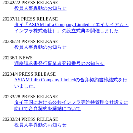
2024
2/22
PRESS RELEASE
役員人事異動のお知らせ
2023
7/11
PRESS RELEASE
タイ「ASIAM Infra Company Limited （エイサイアム・
インフラ株式会社）」の設立式典を開催しました
2023
6/23
PRESS RELEASE
役員人事異動のお知らせ
2023
6/1
NEWS
適格請求書発行事業者登録番号のお知らせ
2023
4/4
PRESS RELEASE
ASIAM Infra Company Limitedの合弁契約書締結式を行
いました。
2023
3/28
PRESS RELEASE
タイ王国における公共インフラ等維持管理会社設立に
向けて合弁契約を締結について
2023
2/24
PRESS RELEASE
役員人事異動のお知らせ