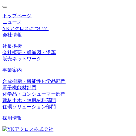
toggle
navigation
トップページ
ニュース
YKアクロスについて
会社情報
社長挨拶
会社概要・組織図・沿革
販売ネットワーク
事業案内
合成樹脂・機能性化学品部門
電子機能材部門
化学品・コンシューマー部門
建材土木・無機材料部門
住環ソリューション部門
採用情報