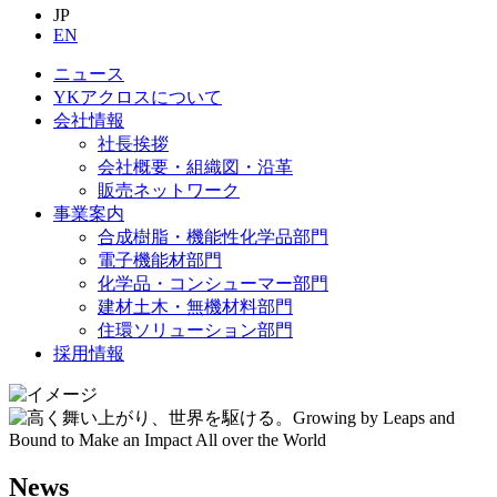
JP
EN
ニュース
YKアクロスについて
会社情報
社長挨拶
会社概要・組織図・沿革
販売ネットワーク
事業案内
合成樹脂・機能性化学品部門
電子機能材部門
化学品・コンシューマー部門
建材土木・無機材料部門
住環ソリューション部門
採用情報
News