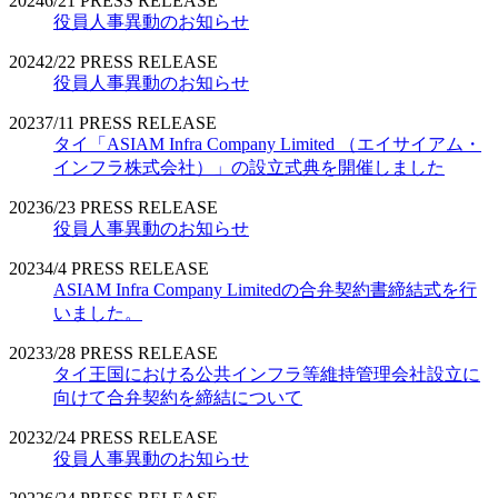
2024
6/21
PRESS RELEASE
役員人事異動のお知らせ
2024
2/22
PRESS RELEASE
役員人事異動のお知らせ
2023
7/11
PRESS RELEASE
タイ「ASIAM Infra Company Limited （エイサイアム・
インフラ株式会社）」の設立式典を開催しました
2023
6/23
PRESS RELEASE
役員人事異動のお知らせ
2023
4/4
PRESS RELEASE
ASIAM Infra Company Limitedの合弁契約書締結式を行
いました。
2023
3/28
PRESS RELEASE
タイ王国における公共インフラ等維持管理会社設立に
向けて合弁契約を締結について
2023
2/24
PRESS RELEASE
役員人事異動のお知らせ