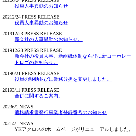
2022
6/24
PRESS RELEASE
役員人事異動のお知らせ
2021
2/24
PRESS RELEASE
役員人事異動のお知らせ
2019
12/23
PRESS RELEASE
新会社の人事異動のお知らせ。
2019
12/23
PRESS RELEASE
新会社の役員人事、新組織体制ならびに新コーポレー
トロゴのお知らせ。
2019
6/21
PRESS RELEASE
役員の移動並びに業務分担を変更しました。
2019
3/11
PRESS RELEASE
合併に関するご案内。
2023
6/1
NEWS
適格請求書発行事業者登録番号のお知らせ
2021
4/1
NEWS
YKアクロスのホームページがリニューアルしました。