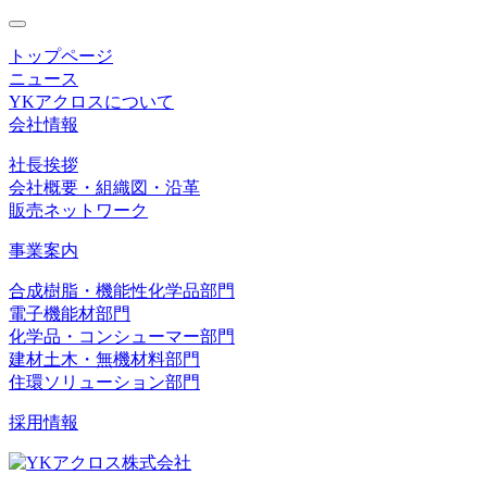
toggle
navigation
トップページ
ニュース
YKアクロスについて
会社情報
社長挨拶
会社概要・組織図・沿革
販売ネットワーク
事業案内
合成樹脂・機能性化学品部門
電子機能材部門
化学品・コンシューマー部門
建材土木・無機材料部門
住環ソリューション部門
採用情報