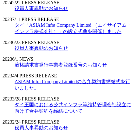
2024
2/22
PRESS RELEASE
役員人事異動のお知らせ
2023
7/11
PRESS RELEASE
タイ「ASIAM Infra Company Limited （エイサイアム・
インフラ株式会社）」の設立式典を開催しました
2023
6/23
PRESS RELEASE
役員人事異動のお知らせ
2023
6/1
NEWS
適格請求書発行事業者登録番号のお知らせ
2023
4/4
PRESS RELEASE
ASIAM Infra Company Limitedの合弁契約書締結式を行
いました。
2023
3/28
PRESS RELEASE
タイ王国における公共インフラ等維持管理会社設立に
向けて合弁契約を締結について
2023
2/24
PRESS RELEASE
役員人事異動のお知らせ