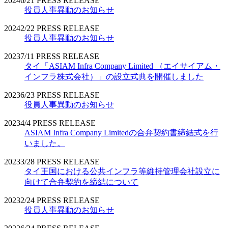
2024
6/21
PRESS RELEASE
役員人事異動のお知らせ
2024
2/22
PRESS RELEASE
役員人事異動のお知らせ
2023
7/11
PRESS RELEASE
タイ「ASIAM Infra Company Limited （エイサイアム・
インフラ株式会社）」の設立式典を開催しました
2023
6/23
PRESS RELEASE
役員人事異動のお知らせ
2023
4/4
PRESS RELEASE
ASIAM Infra Company Limitedの合弁契約書締結式を行
いました。
2023
3/28
PRESS RELEASE
タイ王国における公共インフラ等維持管理会社設立に
向けて合弁契約を締結について
2023
2/24
PRESS RELEASE
役員人事異動のお知らせ