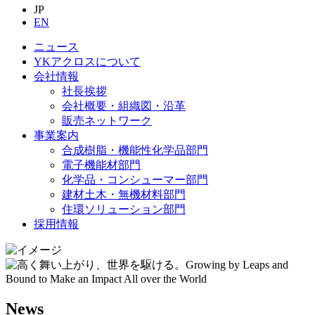
JP
EN
ニュース
YKアクロスについて
会社情報
社長挨拶
会社概要・組織図・沿革
販売ネットワーク
事業案内
合成樹脂・機能性化学品部門
電子機能材部門
化学品・コンシューマー部門
建材土木・無機材料部門
住環ソリューション部門
採用情報
News