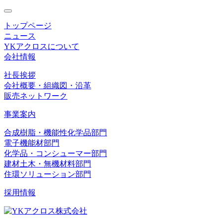
toggle
navigation
トップページ
ニュース
YKアクロスについて
会社情報
社長挨拶
会社概要・組織図・沿革
販売ネットワーク
事業案内
合成樹脂・機能性化学品部門
電子機能材部門
化学品・コンシューマー部門
建材土木・無機材料部門
住環ソリューション部門
採用情報