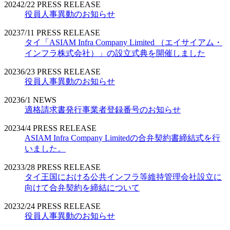
2024
2/22
PRESS RELEASE
役員人事異動のお知らせ
2023
7/11
PRESS RELEASE
タイ「ASIAM Infra Company Limited （エイサイアム・
インフラ株式会社）」の設立式典を開催しました
2023
6/23
PRESS RELEASE
役員人事異動のお知らせ
2023
6/1
NEWS
適格請求書発行事業者登録番号のお知らせ
2023
4/4
PRESS RELEASE
ASIAM Infra Company Limitedの合弁契約書締結式を行
いました。
2023
3/28
PRESS RELEASE
タイ王国における公共インフラ等維持管理会社設立に
向けて合弁契約を締結について
2023
2/24
PRESS RELEASE
役員人事異動のお知らせ