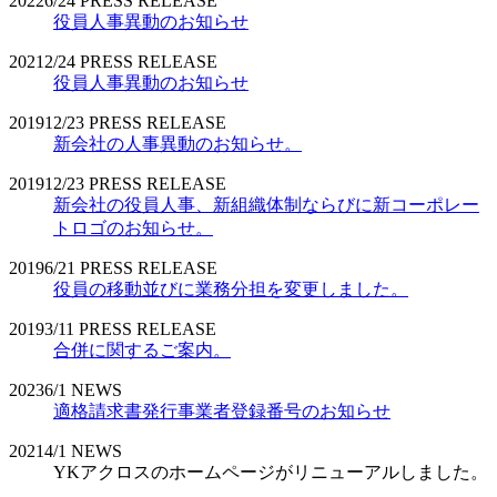
2022
6/24
PRESS RELEASE
役員人事異動のお知らせ
2021
2/24
PRESS RELEASE
役員人事異動のお知らせ
2019
12/23
PRESS RELEASE
新会社の人事異動のお知らせ。
2019
12/23
PRESS RELEASE
新会社の役員人事、新組織体制ならびに新コーポレー
トロゴのお知らせ。
2019
6/21
PRESS RELEASE
役員の移動並びに業務分担を変更しました。
2019
3/11
PRESS RELEASE
合併に関するご案内。
2023
6/1
NEWS
適格請求書発行事業者登録番号のお知らせ
2021
4/1
NEWS
YKアクロスのホームページがリニューアルしました。