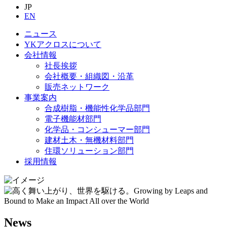
JP
EN
ニュース
YKアクロスについて
会社情報
社長挨拶
会社概要・組織図・沿革
販売ネットワーク
事業案内
合成樹脂・機能性化学品部門
電子機能材部門
化学品・コンシューマー部門
建材土木・無機材料部門
住環ソリューション部門
採用情報
News