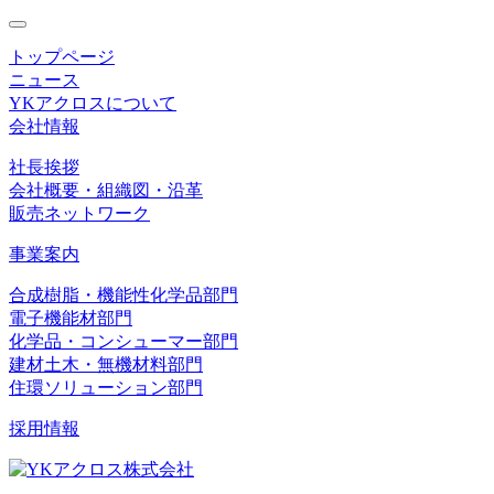
toggle
navigation
トップページ
ニュース
YKアクロスについて
会社情報
社長挨拶
会社概要・組織図・沿革
販売ネットワーク
事業案内
合成樹脂・機能性化学品部門
電子機能材部門
化学品・コンシューマー部門
建材土木・無機材料部門
住環ソリューション部門
採用情報