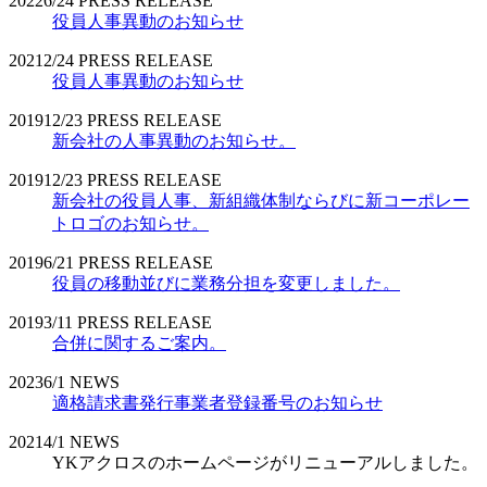
2022
6/24
PRESS RELEASE
役員人事異動のお知らせ
2021
2/24
PRESS RELEASE
役員人事異動のお知らせ
2019
12/23
PRESS RELEASE
新会社の人事異動のお知らせ。
2019
12/23
PRESS RELEASE
新会社の役員人事、新組織体制ならびに新コーポレー
トロゴのお知らせ。
2019
6/21
PRESS RELEASE
役員の移動並びに業務分担を変更しました。
2019
3/11
PRESS RELEASE
合併に関するご案内。
2023
6/1
NEWS
適格請求書発行事業者登録番号のお知らせ
2021
4/1
NEWS
YKアクロスのホームページがリニューアルしました。