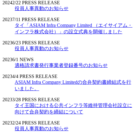
2024
2/22
PRESS RELEASE
役員人事異動のお知らせ
2023
7/11
PRESS RELEASE
タイ「ASIAM Infra Company Limited （エイサイアム・
インフラ株式会社）」の設立式典を開催しました
2023
6/23
PRESS RELEASE
役員人事異動のお知らせ
2023
6/1
NEWS
適格請求書発行事業者登録番号のお知らせ
2023
4/4
PRESS RELEASE
ASIAM Infra Company Limitedの合弁契約書締結式を行
いました。
2023
3/28
PRESS RELEASE
タイ王国における公共インフラ等維持管理会社設立に
向けて合弁契約を締結について
2023
2/24
PRESS RELEASE
役員人事異動のお知らせ