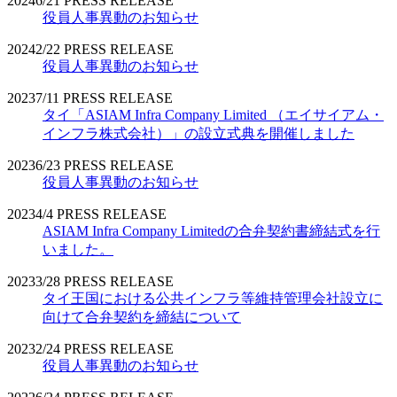
2024
6/21
PRESS RELEASE
役員人事異動のお知らせ
2024
2/22
PRESS RELEASE
役員人事異動のお知らせ
2023
7/11
PRESS RELEASE
タイ「ASIAM Infra Company Limited （エイサイアム・
インフラ株式会社）」の設立式典を開催しました
2023
6/23
PRESS RELEASE
役員人事異動のお知らせ
2023
4/4
PRESS RELEASE
ASIAM Infra Company Limitedの合弁契約書締結式を行
いました。
2023
3/28
PRESS RELEASE
タイ王国における公共インフラ等維持管理会社設立に
向けて合弁契約を締結について
2023
2/24
PRESS RELEASE
役員人事異動のお知らせ