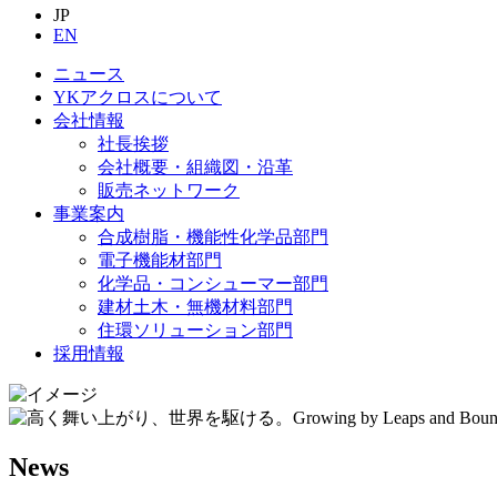
JP
EN
ニュース
YKアクロスについて
会社情報
社長挨拶
会社概要・組織図・沿革
販売ネットワーク
事業案内
合成樹脂・機能性化学品部門
電子機能材部門
化学品・コンシューマー部門
建材土木・無機材料部門
住環ソリューション部門
採用情報
News