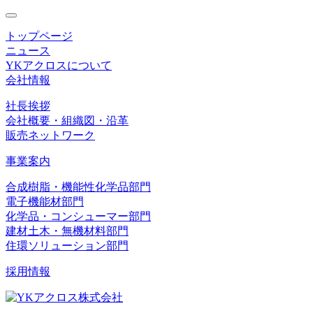
toggle
navigation
トップページ
ニュース
YKアクロスについて
会社情報
社長挨拶
会社概要・組織図・沿革
販売ネットワーク
事業案内
合成樹脂・機能性化学品部門
電子機能材部門
化学品・コンシューマー部門
建材土木・無機材料部門
住環ソリューション部門
採用情報