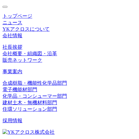
toggle
navigation
トップページ
ニュース
YKアクロスについて
会社情報
社長挨拶
会社概要・組織図・沿革
販売ネットワーク
事業案内
合成樹脂・機能性化学品部門
電子機能材部門
化学品・コンシューマー部門
建材土木・無機材料部門
住環ソリューション部門
採用情報