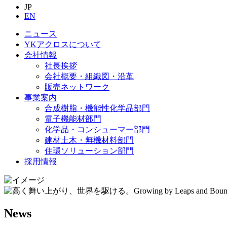
JP
EN
ニュース
YKアクロスについて
会社情報
社長挨拶
会社概要・組織図・沿革
販売ネットワーク
事業案内
合成樹脂・機能性化学品部門
電子機能材部門
化学品・コンシューマー部門
建材土木・無機材料部門
住環ソリューション部門
採用情報
News