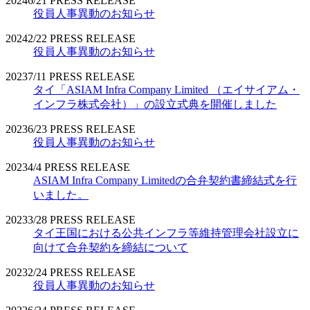
2024
6/21
PRESS RELEASE
役員人事異動のお知らせ
2024
2/22
PRESS RELEASE
役員人事異動のお知らせ
2023
7/11
PRESS RELEASE
タイ「ASIAM Infra Company Limited （エイサイアム・
インフラ株式会社）」の設立式典を開催しました
2023
6/23
PRESS RELEASE
役員人事異動のお知らせ
2023
4/4
PRESS RELEASE
ASIAM Infra Company Limitedの合弁契約書締結式を行
いました。
2023
3/28
PRESS RELEASE
タイ王国における公共インフラ等維持管理会社設立に
向けて合弁契約を締結について
2023
2/24
PRESS RELEASE
役員人事異動のお知らせ