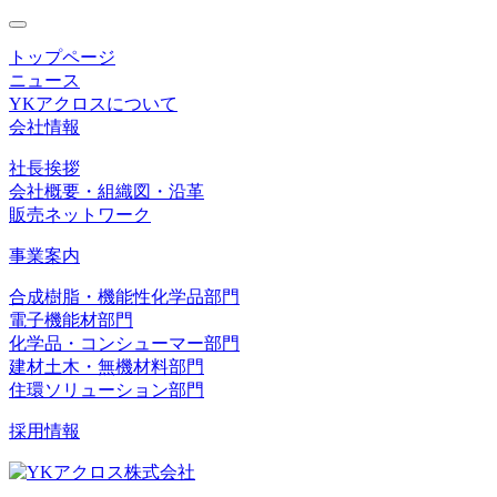
toggle
navigation
トップページ
ニュース
YKアクロスについて
会社情報
社長挨拶
会社概要・組織図・沿革
販売ネットワーク
事業案内
合成樹脂・機能性化学品部門
電子機能材部門
化学品・コンシューマー部門
建材土木・無機材料部門
住環ソリューション部門
採用情報