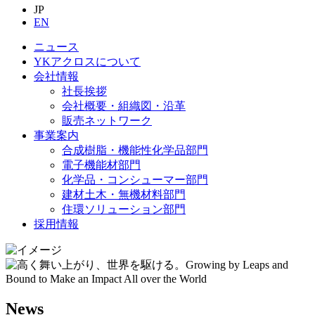
JP
EN
ニュース
YKアクロスについて
会社情報
社長挨拶
会社概要・組織図・沿革
販売ネットワーク
事業案内
合成樹脂・機能性化学品部門
電子機能材部門
化学品・コンシューマー部門
建材土木・無機材料部門
住環ソリューション部門
採用情報
News