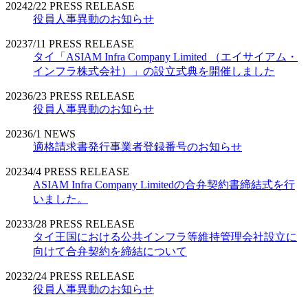
2024
2/22
PRESS RELEASE
役員人事異動のお知らせ
2023
7/11
PRESS RELEASE
タイ「ASIAM Infra Company Limited （エイサイアム・
インフラ株式会社）」の設立式典を開催しました
2023
6/23
PRESS RELEASE
役員人事異動のお知らせ
2023
6/1
NEWS
適格請求書発行事業者登録番号のお知らせ
2023
4/4
PRESS RELEASE
ASIAM Infra Company Limitedの合弁契約書締結式を行
いました。
2023
3/28
PRESS RELEASE
タイ王国における公共インフラ等維持管理会社設立に
向けて合弁契約を締結について
2023
2/24
PRESS RELEASE
役員人事異動のお知らせ