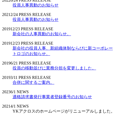
2022
6/24
PRESS RELEASE
役員人事異動のお知らせ
2021
2/24
PRESS RELEASE
役員人事異動のお知らせ
2019
12/23
PRESS RELEASE
新会社の人事異動のお知らせ。
2019
12/23
PRESS RELEASE
新会社の役員人事、新組織体制ならびに新コーポレー
トロゴのお知らせ。
2019
6/21
PRESS RELEASE
役員の移動並びに業務分担を変更しました。
2019
3/11
PRESS RELEASE
合併に関するご案内。
2023
6/1
NEWS
適格請求書発行事業者登録番号のお知らせ
2021
4/1
NEWS
YKアクロスのホームページがリニューアルしました。