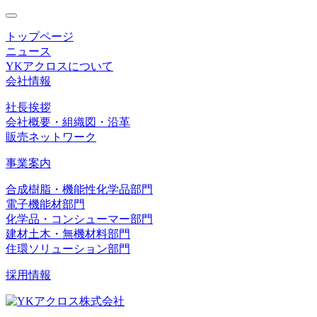
toggle
navigation
トップページ
ニュース
YKアクロスについて
会社情報
社長挨拶
会社概要・組織図・沿革
販売ネットワーク
事業案内
合成樹脂・機能性化学品部門
電子機能材部門
化学品・コンシューマー部門
建材土木・無機材料部門
住環ソリューション部門
採用情報