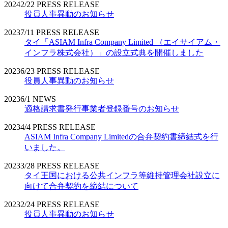
2024
2/22
PRESS RELEASE
役員人事異動のお知らせ
2023
7/11
PRESS RELEASE
タイ「ASIAM Infra Company Limited （エイサイアム・
インフラ株式会社）」の設立式典を開催しました
2023
6/23
PRESS RELEASE
役員人事異動のお知らせ
2023
6/1
NEWS
適格請求書発行事業者登録番号のお知らせ
2023
4/4
PRESS RELEASE
ASIAM Infra Company Limitedの合弁契約書締結式を行
いました。
2023
3/28
PRESS RELEASE
タイ王国における公共インフラ等維持管理会社設立に
向けて合弁契約を締結について
2023
2/24
PRESS RELEASE
役員人事異動のお知らせ