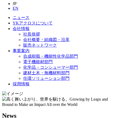
JP
EN
ニュース
YKアクロスについて
会社情報
社長挨拶
会社概要・組織図・沿革
販売ネットワーク
事業案内
合成樹脂・機能性化学品部門
電子機能材部門
化学品・コンシューマー部門
建材土木・無機材料部門
住環ソリューション部門
採用情報
News