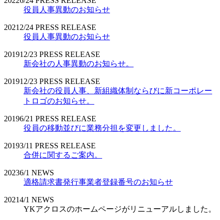
2022
6/24
PRESS RELEASE
役員人事異動のお知らせ
2021
2/24
PRESS RELEASE
役員人事異動のお知らせ
2019
12/23
PRESS RELEASE
新会社の人事異動のお知らせ。
2019
12/23
PRESS RELEASE
新会社の役員人事、新組織体制ならびに新コーポレー
トロゴのお知らせ。
2019
6/21
PRESS RELEASE
役員の移動並びに業務分担を変更しました。
2019
3/11
PRESS RELEASE
合併に関するご案内。
2023
6/1
NEWS
適格請求書発行事業者登録番号のお知らせ
2021
4/1
NEWS
YKアクロスのホームページがリニューアルしました。