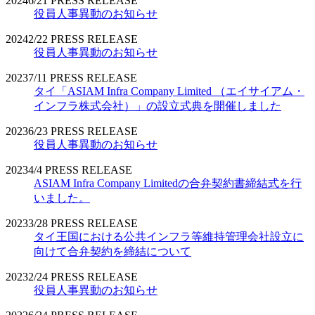
2024
6/21
PRESS RELEASE
役員人事異動のお知らせ
2024
2/22
PRESS RELEASE
役員人事異動のお知らせ
2023
7/11
PRESS RELEASE
タイ「ASIAM Infra Company Limited （エイサイアム・
インフラ株式会社）」の設立式典を開催しました
2023
6/23
PRESS RELEASE
役員人事異動のお知らせ
2023
4/4
PRESS RELEASE
ASIAM Infra Company Limitedの合弁契約書締結式を行
いました。
2023
3/28
PRESS RELEASE
タイ王国における公共インフラ等維持管理会社設立に
向けて合弁契約を締結について
2023
2/24
PRESS RELEASE
役員人事異動のお知らせ