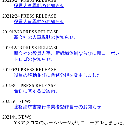
2022
6/24
PRESS RELEASE
役員人事異動のお知らせ
2021
2/24
PRESS RELEASE
役員人事異動のお知らせ
2019
12/23
PRESS RELEASE
新会社の人事異動のお知らせ。
2019
12/23
PRESS RELEASE
新会社の役員人事、新組織体制ならびに新コーポレー
トロゴのお知らせ。
2019
6/21
PRESS RELEASE
役員の移動並びに業務分担を変更しました。
2019
3/11
PRESS RELEASE
合併に関するご案内。
2023
6/1
NEWS
適格請求書発行事業者登録番号のお知らせ
2021
4/1
NEWS
YKアクロスのホームページがリニューアルしました。