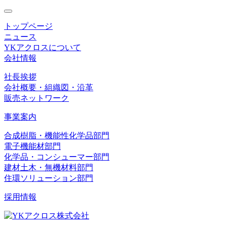
toggle
navigation
トップページ
ニュース
YKアクロスについて
会社情報
社長挨拶
会社概要・組織図・沿革
販売ネットワーク
事業案内
合成樹脂・機能性化学品部門
電子機能材部門
化学品・コンシューマー部門
建材土木・無機材料部門
住環ソリューション部門
採用情報