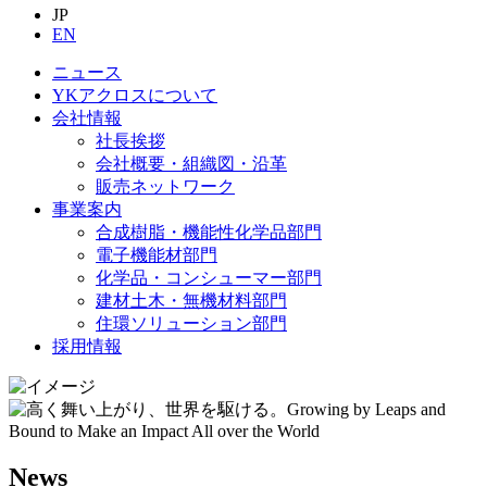
JP
EN
ニュース
YKアクロスについて
会社情報
社長挨拶
会社概要・組織図・沿革
販売ネットワーク
事業案内
合成樹脂・機能性化学品部門
電子機能材部門
化学品・コンシューマー部門
建材土木・無機材料部門
住環ソリューション部門
採用情報
News