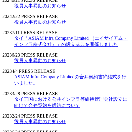
2024
6/21
PRESS RELEASE
役員人事異動のお知らせ
2024
2/22
PRESS RELEASE
役員人事異動のお知らせ
2023
7/11
PRESS RELEASE
タイ「ASIAM Infra Company Limited （エイサイアム・
インフラ株式会社）」の設立式典を開催しました
2023
6/23
PRESS RELEASE
役員人事異動のお知らせ
2023
4/4
PRESS RELEASE
ASIAM Infra Company Limitedの合弁契約書締結式を行
いました。
2023
3/28
PRESS RELEASE
タイ王国における公共インフラ等維持管理会社設立に
向けて合弁契約を締結について
2023
2/24
PRESS RELEASE
役員人事異動のお知らせ