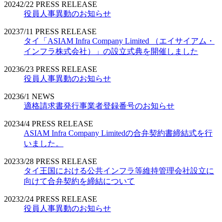
2024
2/22
PRESS RELEASE
役員人事異動のお知らせ
2023
7/11
PRESS RELEASE
タイ「ASIAM Infra Company Limited （エイサイアム・
インフラ株式会社）」の設立式典を開催しました
2023
6/23
PRESS RELEASE
役員人事異動のお知らせ
2023
6/1
NEWS
適格請求書発行事業者登録番号のお知らせ
2023
4/4
PRESS RELEASE
ASIAM Infra Company Limitedの合弁契約書締結式を行
いました。
2023
3/28
PRESS RELEASE
タイ王国における公共インフラ等維持管理会社設立に
向けて合弁契約を締結について
2023
2/24
PRESS RELEASE
役員人事異動のお知らせ