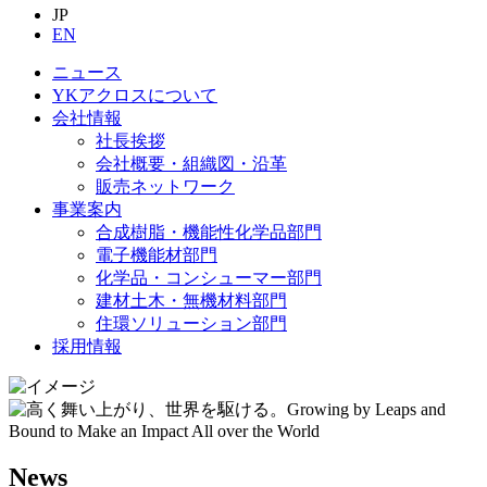
JP
EN
ニュース
YKアクロスについて
会社情報
社長挨拶
会社概要・組織図・沿革
販売ネットワーク
事業案内
合成樹脂・機能性化学品部門
電子機能材部門
化学品・コンシューマー部門
建材土木・無機材料部門
住環ソリューション部門
採用情報
News