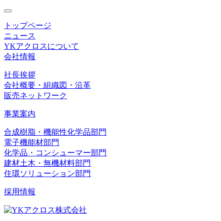
toggle
navigation
トップページ
ニュース
YKアクロスについて
会社情報
社長挨拶
会社概要・組織図・沿革
販売ネットワーク
事業案内
合成樹脂・機能性化学品部門
電子機能材部門
化学品・コンシューマー部門
建材土木・無機材料部門
住環ソリューション部門
採用情報