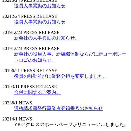
2022
6/24
PRESS RELEASE
役員人事異動のお知らせ
2021
2/24
PRESS RELEASE
役員人事異動のお知らせ
2019
12/23
PRESS RELEASE
新会社の人事異動のお知らせ。
2019
12/23
PRESS RELEASE
新会社の役員人事、新組織体制ならびに新コーポレー
トロゴのお知らせ。
2019
6/21
PRESS RELEASE
役員の移動並びに業務分担を変更しました。
2019
3/11
PRESS RELEASE
合併に関するご案内。
2023
6/1
NEWS
適格請求書発行事業者登録番号のお知らせ
2021
4/1
NEWS
YKアクロスのホームページがリニューアルしました。