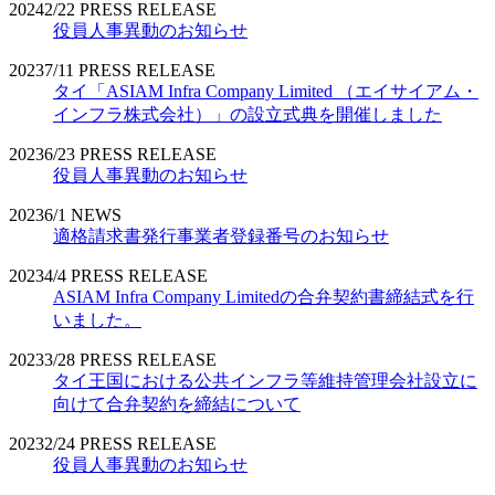
2024
2/22
PRESS RELEASE
役員人事異動のお知らせ
2023
7/11
PRESS RELEASE
タイ「ASIAM Infra Company Limited （エイサイアム・
インフラ株式会社）」の設立式典を開催しました
2023
6/23
PRESS RELEASE
役員人事異動のお知らせ
2023
6/1
NEWS
適格請求書発行事業者登録番号のお知らせ
2023
4/4
PRESS RELEASE
ASIAM Infra Company Limitedの合弁契約書締結式を行
いました。
2023
3/28
PRESS RELEASE
タイ王国における公共インフラ等維持管理会社設立に
向けて合弁契約を締結について
2023
2/24
PRESS RELEASE
役員人事異動のお知らせ