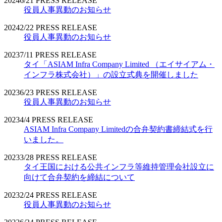
2024
6/21
PRESS RELEASE
役員人事異動のお知らせ
2024
2/22
PRESS RELEASE
役員人事異動のお知らせ
2023
7/11
PRESS RELEASE
タイ「ASIAM Infra Company Limited （エイサイアム・
インフラ株式会社）」の設立式典を開催しました
2023
6/23
PRESS RELEASE
役員人事異動のお知らせ
2023
4/4
PRESS RELEASE
ASIAM Infra Company Limitedの合弁契約書締結式を行
いました。
2023
3/28
PRESS RELEASE
タイ王国における公共インフラ等維持管理会社設立に
向けて合弁契約を締結について
2023
2/24
PRESS RELEASE
役員人事異動のお知らせ