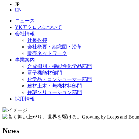
JP
EN
ニュース
YKアクロスについて
会社情報
社長挨拶
会社概要・組織図・沿革
販売ネットワーク
事業案内
合成樹脂・機能性化学品部門
電子機能材部門
化学品・コンシューマー部門
建材土木・無機材料部門
住環ソリューション部門
採用情報
News