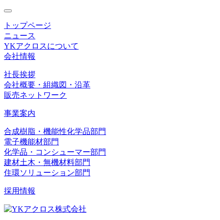
toggle
navigation
トップページ
ニュース
YKアクロスについて
会社情報
社長挨拶
会社概要・組織図・沿革
販売ネットワーク
事業案内
合成樹脂・機能性化学品部門
電子機能材部門
化学品・コンシューマー部門
建材土木・無機材料部門
住環ソリューション部門
採用情報