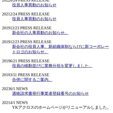
2022
6/24
PRESS RELEASE
役員人事異動のお知らせ
2021
2/24
PRESS RELEASE
役員人事異動のお知らせ
2019
12/23
PRESS RELEASE
新会社の人事異動のお知らせ。
2019
12/23
PRESS RELEASE
新会社の役員人事、新組織体制ならびに新コーポレー
トロゴのお知らせ。
2019
6/21
PRESS RELEASE
役員の移動並びに業務分担を変更しました。
2019
3/11
PRESS RELEASE
合併に関するご案内。
2023
6/1
NEWS
適格請求書発行事業者登録番号のお知らせ
2021
4/1
NEWS
YKアクロスのホームページがリニューアルしました。