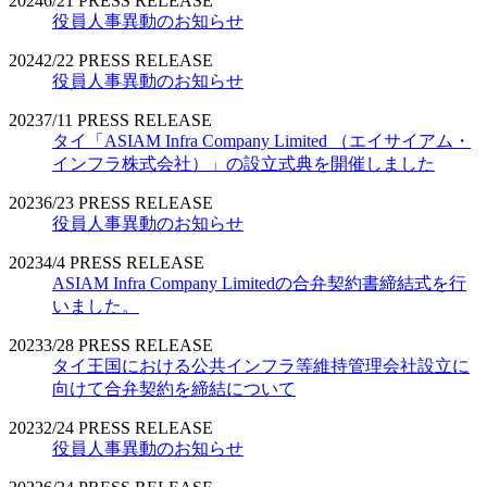
2024
6/21
PRESS RELEASE
役員人事異動のお知らせ
2024
2/22
PRESS RELEASE
役員人事異動のお知らせ
2023
7/11
PRESS RELEASE
タイ「ASIAM Infra Company Limited （エイサイアム・
インフラ株式会社）」の設立式典を開催しました
2023
6/23
PRESS RELEASE
役員人事異動のお知らせ
2023
4/4
PRESS RELEASE
ASIAM Infra Company Limitedの合弁契約書締結式を行
いました。
2023
3/28
PRESS RELEASE
タイ王国における公共インフラ等維持管理会社設立に
向けて合弁契約を締結について
2023
2/24
PRESS RELEASE
役員人事異動のお知らせ