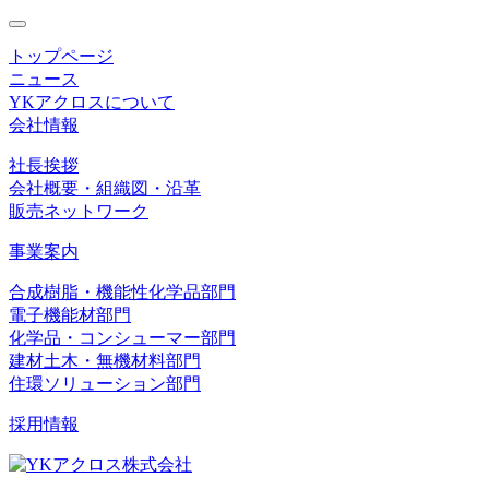
toggle
navigation
トップページ
ニュース
YKアクロスについて
会社情報
社長挨拶
会社概要・組織図・沿革
販売ネットワーク
事業案内
合成樹脂・機能性化学品部門
電子機能材部門
化学品・コンシューマー部門
建材土木・無機材料部門
住環ソリューション部門
採用情報