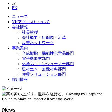
JP
EN
ニュース
YKアクロスについて
会社情報
社長挨拶
会社概要・組織図・沿革
販売ネットワーク
事業案内
合成樹脂・機能性化学品部門
電子機能材部門
化学品・コンシューマー部門
建材土木・無機材料部門
住環ソリューション部門
採用情報
News