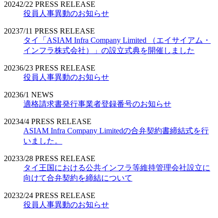
2024
2/22
PRESS RELEASE
役員人事異動のお知らせ
2023
7/11
PRESS RELEASE
タイ「ASIAM Infra Company Limited （エイサイアム・
インフラ株式会社）」の設立式典を開催しました
2023
6/23
PRESS RELEASE
役員人事異動のお知らせ
2023
6/1
NEWS
適格請求書発行事業者登録番号のお知らせ
2023
4/4
PRESS RELEASE
ASIAM Infra Company Limitedの合弁契約書締結式を行
いました。
2023
3/28
PRESS RELEASE
タイ王国における公共インフラ等維持管理会社設立に
向けて合弁契約を締結について
2023
2/24
PRESS RELEASE
役員人事異動のお知らせ