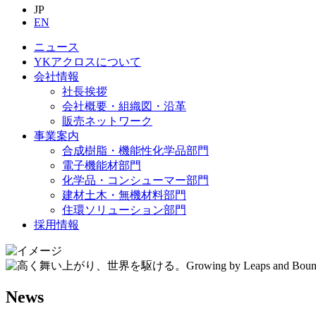
JP
EN
ニュース
YKアクロスについて
会社情報
社長挨拶
会社概要・組織図・沿革
販売ネットワーク
事業案内
合成樹脂・機能性化学品部門
電子機能材部門
化学品・コンシューマー部門
建材土木・無機材料部門
住環ソリューション部門
採用情報
News