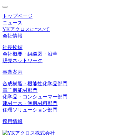
toggle
navigation
トップページ
ニュース
YKアクロスについて
会社情報
社長挨拶
会社概要・組織図・沿革
販売ネットワーク
事業案内
合成樹脂・機能性化学品部門
電子機能材部門
化学品・コンシューマー部門
建材土木・無機材料部門
住環ソリューション部門
採用情報