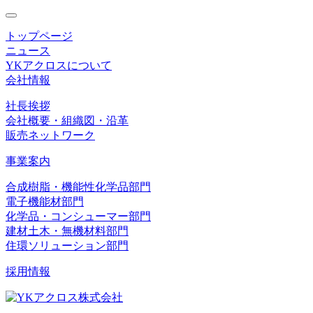
toggle
navigation
トップページ
ニュース
YKアクロスについて
会社情報
社長挨拶
会社概要・組織図・沿革
販売ネットワーク
事業案内
合成樹脂・機能性化学品部門
電子機能材部門
化学品・コンシューマー部門
建材土木・無機材料部門
住環ソリューション部門
採用情報