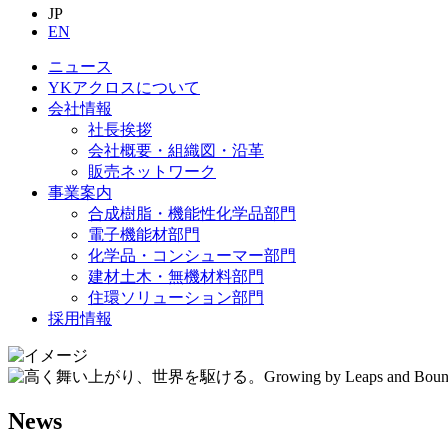
JP
EN
ニュース
YKアクロスについて
会社情報
社長挨拶
会社概要・組織図・沿革
販売ネットワーク
事業案内
合成樹脂・機能性化学品部門
電子機能材部門
化学品・コンシューマー部門
建材土木・無機材料部門
住環ソリューション部門
採用情報
News