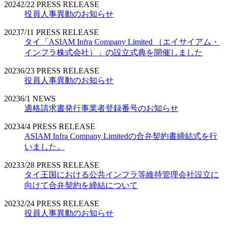
2024
2/22
PRESS RELEASE
役員人事異動のお知らせ
2023
7/11
PRESS RELEASE
タイ「ASIAM Infra Company Limited （エイサイアム・
インフラ株式会社）」の設立式典を開催しました
2023
6/23
PRESS RELEASE
役員人事異動のお知らせ
2023
6/1
NEWS
適格請求書発行事業者登録番号のお知らせ
2023
4/4
PRESS RELEASE
ASIAM Infra Company Limitedの合弁契約書締結式を行
いました。
2023
3/28
PRESS RELEASE
タイ王国における公共インフラ等維持管理会社設立に
向けて合弁契約を締結について
2023
2/24
PRESS RELEASE
役員人事異動のお知らせ