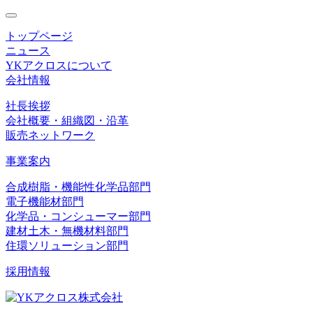
toggle
navigation
トップページ
ニュース
YKアクロスについて
会社情報
社長挨拶
会社概要・組織図・沿革
販売ネットワーク
事業案内
合成樹脂・機能性化学品部門
電子機能材部門
化学品・コンシューマー部門
建材土木・無機材料部門
住環ソリューション部門
採用情報