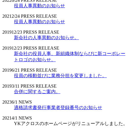
2022
6/24
PRESS RELEASE
役員人事異動のお知らせ
2021
2/24
PRESS RELEASE
役員人事異動のお知らせ
2019
12/23
PRESS RELEASE
新会社の人事異動のお知らせ。
2019
12/23
PRESS RELEASE
新会社の役員人事、新組織体制ならびに新コーポレー
トロゴのお知らせ。
2019
6/21
PRESS RELEASE
役員の移動並びに業務分担を変更しました。
2019
3/11
PRESS RELEASE
合併に関するご案内。
2023
6/1
NEWS
適格請求書発行事業者登録番号のお知らせ
2021
4/1
NEWS
YKアクロスのホームページがリニューアルしました。