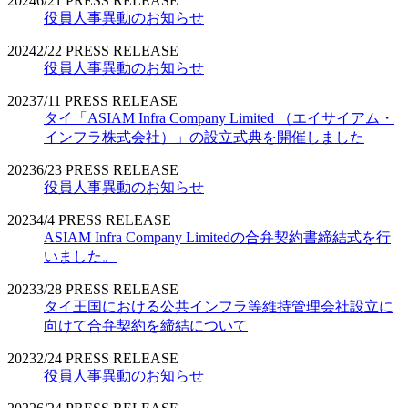
2024
6/21
PRESS RELEASE
役員人事異動のお知らせ
2024
2/22
PRESS RELEASE
役員人事異動のお知らせ
2023
7/11
PRESS RELEASE
タイ「ASIAM Infra Company Limited （エイサイアム・
インフラ株式会社）」の設立式典を開催しました
2023
6/23
PRESS RELEASE
役員人事異動のお知らせ
2023
4/4
PRESS RELEASE
ASIAM Infra Company Limitedの合弁契約書締結式を行
いました。
2023
3/28
PRESS RELEASE
タイ王国における公共インフラ等維持管理会社設立に
向けて合弁契約を締結について
2023
2/24
PRESS RELEASE
役員人事異動のお知らせ