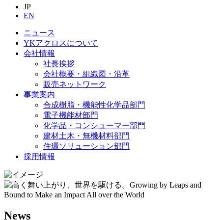
JP
EN
ニュース
YKアクロスについて
会社情報
社長挨拶
会社概要・組織図・沿革
販売ネットワーク
事業案内
合成樹脂・機能性化学品部門
電子機能材部門
化学品・コンシューマー部門
建材土木・無機材料部門
住環ソリューション部門
採用情報
News