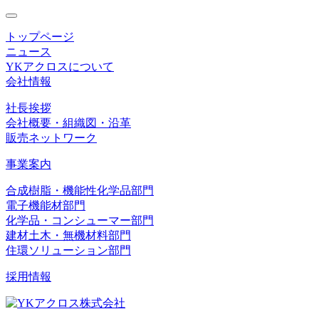
toggle
navigation
トップページ
ニュース
YKアクロスについて
会社情報
社長挨拶
会社概要・組織図・沿革
販売ネットワーク
事業案内
合成樹脂・機能性化学品部門
電子機能材部門
化学品・コンシューマー部門
建材土木・無機材料部門
住環ソリューション部門
採用情報