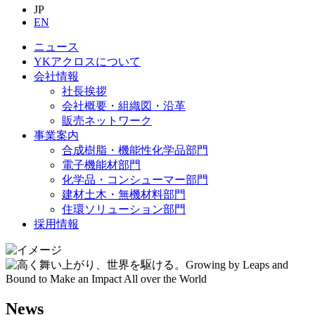
JP
EN
ニュース
YKアクロスについて
会社情報
社長挨拶
会社概要・組織図・沿革
販売ネットワーク
事業案内
合成樹脂・機能性化学品部門
電子機能材部門
化学品・コンシューマー部門
建材土木・無機材料部門
住環ソリューション部門
採用情報
News