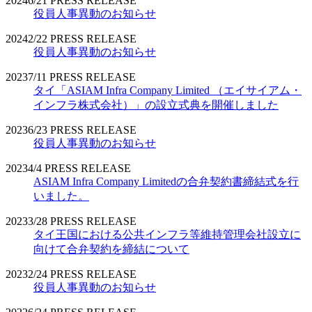
2024
6/21
PRESS RELEASE
役員人事異動のお知らせ
2024
2/22
PRESS RELEASE
役員人事異動のお知らせ
2023
7/11
PRESS RELEASE
タイ「ASIAM Infra Company Limited （エイサイアム・
インフラ株式会社）」の設立式典を開催しました
2023
6/23
PRESS RELEASE
役員人事異動のお知らせ
2023
4/4
PRESS RELEASE
ASIAM Infra Company Limitedの合弁契約書締結式を行
いました。
2023
3/28
PRESS RELEASE
タイ王国における公共インフラ等維持管理会社設立に
向けて合弁契約を締結について
2023
2/24
PRESS RELEASE
役員人事異動のお知らせ