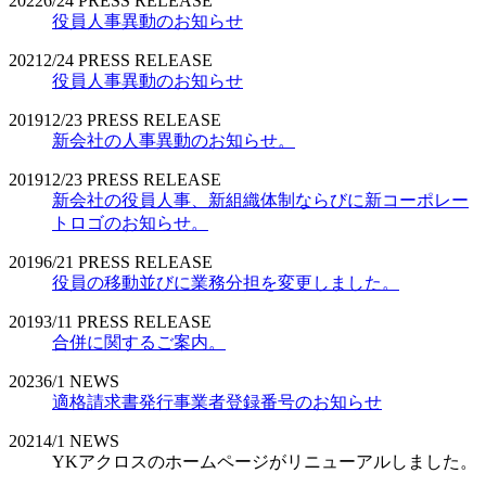
2022
6/24
PRESS RELEASE
役員人事異動のお知らせ
2021
2/24
PRESS RELEASE
役員人事異動のお知らせ
2019
12/23
PRESS RELEASE
新会社の人事異動のお知らせ。
2019
12/23
PRESS RELEASE
新会社の役員人事、新組織体制ならびに新コーポレー
トロゴのお知らせ。
2019
6/21
PRESS RELEASE
役員の移動並びに業務分担を変更しました。
2019
3/11
PRESS RELEASE
合併に関するご案内。
2023
6/1
NEWS
適格請求書発行事業者登録番号のお知らせ
2021
4/1
NEWS
YKアクロスのホームページがリニューアルしました。