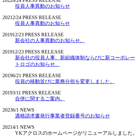
2022
6/24
PRESS RELEASE
役員人事異動のお知らせ
2021
2/24
PRESS RELEASE
役員人事異動のお知らせ
2019
12/23
PRESS RELEASE
新会社の人事異動のお知らせ。
2019
12/23
PRESS RELEASE
新会社の役員人事、新組織体制ならびに新コーポレー
トロゴのお知らせ。
2019
6/21
PRESS RELEASE
役員の移動並びに業務分担を変更しました。
2019
3/11
PRESS RELEASE
合併に関するご案内。
2023
6/1
NEWS
適格請求書発行事業者登録番号のお知らせ
2021
4/1
NEWS
YKアクロスのホームページがリニューアルしました。