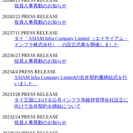
2024
6/21
PRESS RELEASE
役員人事異動のお知らせ
2024
2/22
PRESS RELEASE
役員人事異動のお知らせ
2023
7/11
PRESS RELEASE
タイ「ASIAM Infra Company Limited （エイサイアム・
インフラ株式会社）」の設立式典を開催しました
2023
6/23
PRESS RELEASE
役員人事異動のお知らせ
2023
4/4
PRESS RELEASE
ASIAM Infra Company Limitedの合弁契約書締結式を行
いました。
2023
3/28
PRESS RELEASE
タイ王国における公共インフラ等維持管理会社設立に
向けて合弁契約を締結について
2023
2/24
PRESS RELEASE
役員人事異動のお知らせ