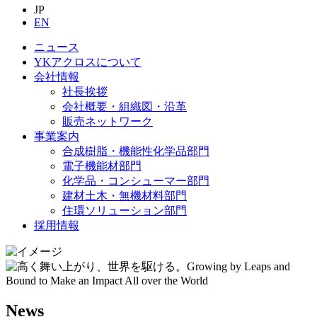
JP
EN
ニュース
YKアクロスについて
会社情報
社長挨拶
会社概要・組織図・沿革
販売ネットワーク
事業案内
合成樹脂・機能性化学品部門
電子機能材部門
化学品・コンシューマー部門
建材土木・無機材料部門
住環ソリューション部門
採用情報
News