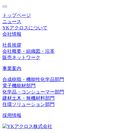
toggle
navigation
トップページ
ニュース
YKアクロスについて
会社情報
社長挨拶
会社概要・組織図・沿革
販売ネットワーク
事業案内
合成樹脂・機能性化学品部門
電子機能材部門
化学品・コンシューマー部門
建材土木・無機材料部門
住環ソリューション部門
採用情報