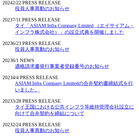
2024
2/22
PRESS RELEASE
役員人事異動のお知らせ
2023
7/11
PRESS RELEASE
タイ「ASIAM Infra Company Limited （エイサイアム・
インフラ株式会社）」の設立式典を開催しました
2023
6/23
PRESS RELEASE
役員人事異動のお知らせ
2023
6/1
NEWS
適格請求書発行事業者登録番号のお知らせ
2023
4/4
PRESS RELEASE
ASIAM Infra Company Limitedの合弁契約書締結式を行
いました。
2023
3/28
PRESS RELEASE
タイ王国における公共インフラ等維持管理会社設立に
向けて合弁契約を締結について
2023
2/24
PRESS RELEASE
役員人事異動のお知らせ