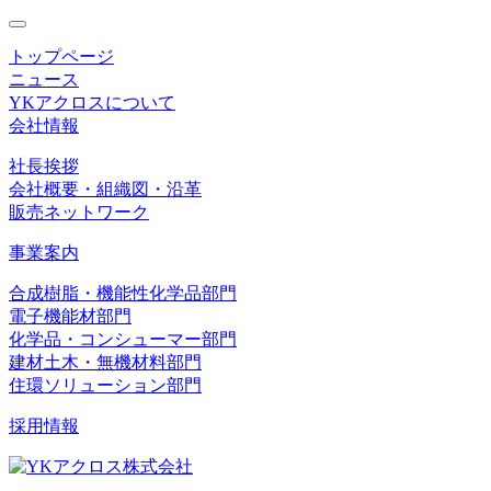
toggle
navigation
トップページ
ニュース
YKアクロスについて
会社情報
社長挨拶
会社概要・組織図・沿革
販売ネットワーク
事業案内
合成樹脂・機能性化学品部門
電子機能材部門
化学品・コンシューマー部門
建材土木・無機材料部門
住環ソリューション部門
採用情報