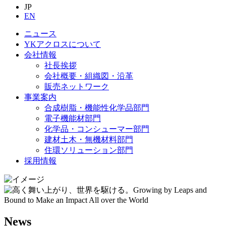
JP
EN
ニュース
YKアクロスについて
会社情報
社長挨拶
会社概要・組織図・沿革
販売ネットワーク
事業案内
合成樹脂・機能性化学品部門
電子機能材部門
化学品・コンシューマー部門
建材土木・無機材料部門
住環ソリューション部門
採用情報
News