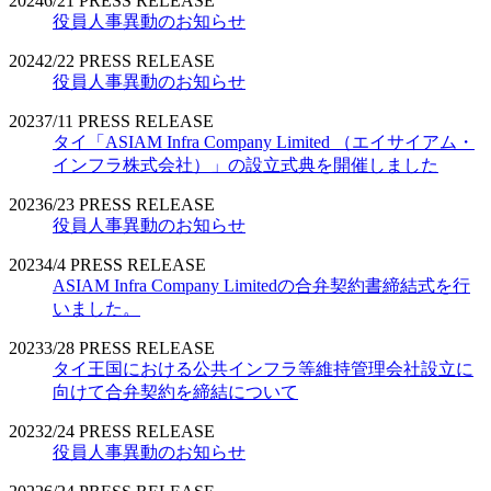
2024
6/21
PRESS RELEASE
役員人事異動のお知らせ
2024
2/22
PRESS RELEASE
役員人事異動のお知らせ
2023
7/11
PRESS RELEASE
タイ「ASIAM Infra Company Limited （エイサイアム・
インフラ株式会社）」の設立式典を開催しました
2023
6/23
PRESS RELEASE
役員人事異動のお知らせ
2023
4/4
PRESS RELEASE
ASIAM Infra Company Limitedの合弁契約書締結式を行
いました。
2023
3/28
PRESS RELEASE
タイ王国における公共インフラ等維持管理会社設立に
向けて合弁契約を締結について
2023
2/24
PRESS RELEASE
役員人事異動のお知らせ