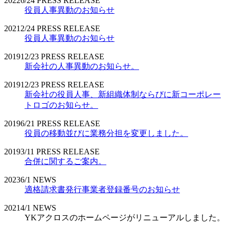
2022
6/24
PRESS RELEASE
役員人事異動のお知らせ
2021
2/24
PRESS RELEASE
役員人事異動のお知らせ
2019
12/23
PRESS RELEASE
新会社の人事異動のお知らせ。
2019
12/23
PRESS RELEASE
新会社の役員人事、新組織体制ならびに新コーポレー
トロゴのお知らせ。
2019
6/21
PRESS RELEASE
役員の移動並びに業務分担を変更しました。
2019
3/11
PRESS RELEASE
合併に関するご案内。
2023
6/1
NEWS
適格請求書発行事業者登録番号のお知らせ
2021
4/1
NEWS
YKアクロスのホームページがリニューアルしました。