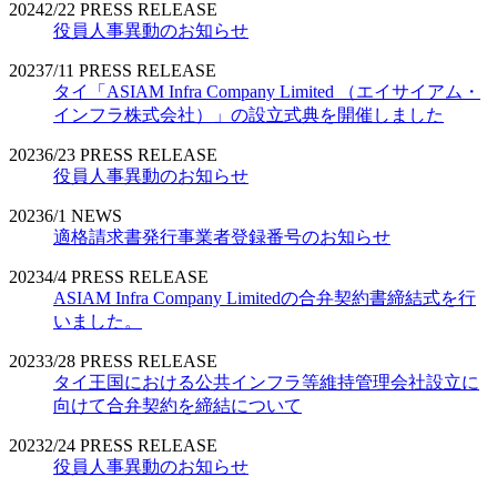
2024
2/22
PRESS RELEASE
役員人事異動のお知らせ
2023
7/11
PRESS RELEASE
タイ「ASIAM Infra Company Limited （エイサイアム・
インフラ株式会社）」の設立式典を開催しました
2023
6/23
PRESS RELEASE
役員人事異動のお知らせ
2023
6/1
NEWS
適格請求書発行事業者登録番号のお知らせ
2023
4/4
PRESS RELEASE
ASIAM Infra Company Limitedの合弁契約書締結式を行
いました。
2023
3/28
PRESS RELEASE
タイ王国における公共インフラ等維持管理会社設立に
向けて合弁契約を締結について
2023
2/24
PRESS RELEASE
役員人事異動のお知らせ