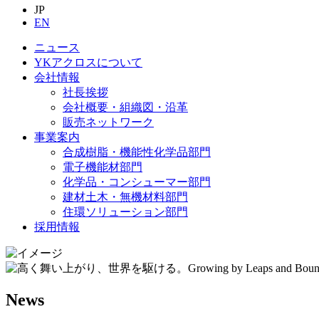
JP
EN
ニュース
YKアクロスについて
会社情報
社長挨拶
会社概要・組織図・沿革
販売ネットワーク
事業案内
合成樹脂・機能性化学品部門
電子機能材部門
化学品・コンシューマー部門
建材土木・無機材料部門
住環ソリューション部門
採用情報
News