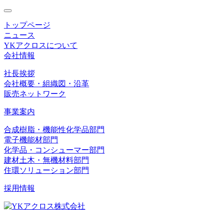
toggle
navigation
トップページ
ニュース
YKアクロスについて
会社情報
社長挨拶
会社概要・組織図・沿革
販売ネットワーク
事業案内
合成樹脂・機能性化学品部門
電子機能材部門
化学品・コンシューマー部門
建材土木・無機材料部門
住環ソリューション部門
採用情報