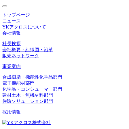
toggle
navigation
トップページ
ニュース
YKアクロスについて
会社情報
社長挨拶
会社概要・組織図・沿革
販売ネットワーク
事業案内
合成樹脂・機能性化学品部門
電子機能材部門
化学品・コンシューマー部門
建材土木・無機材料部門
住環ソリューション部門
採用情報