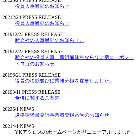
2022
6/24
PRESS RELEASE
役員人事異動のお知らせ
2021
2/24
PRESS RELEASE
役員人事異動のお知らせ
2019
12/23
PRESS RELEASE
新会社の人事異動のお知らせ。
2019
12/23
PRESS RELEASE
新会社の役員人事、新組織体制ならびに新コーポレー
トロゴのお知らせ。
2019
6/21
PRESS RELEASE
役員の移動並びに業務分担を変更しました。
2019
3/11
PRESS RELEASE
合併に関するご案内。
2023
6/1
NEWS
適格請求書発行事業者登録番号のお知らせ
2021
4/1
NEWS
YKアクロスのホームページがリニューアルしました。