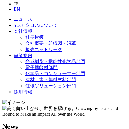
JP
EN
ニュース
YKアクロスについて
会社情報
社長挨拶
会社概要・組織図・沿革
販売ネットワーク
事業案内
合成樹脂・機能性化学品部門
電子機能材部門
化学品・コンシューマー部門
建材土木・無機材料部門
住環ソリューション部門
採用情報
News