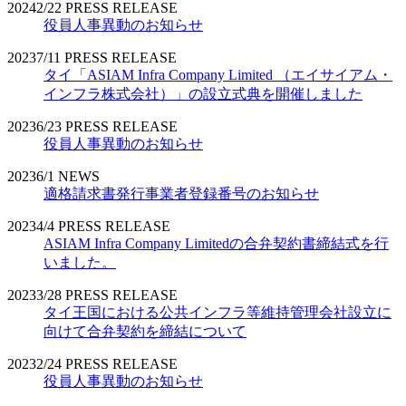
2024
2/22
PRESS RELEASE
役員人事異動のお知らせ
2023
7/11
PRESS RELEASE
タイ「ASIAM Infra Company Limited （エイサイアム・
インフラ株式会社）」の設立式典を開催しました
2023
6/23
PRESS RELEASE
役員人事異動のお知らせ
2023
6/1
NEWS
適格請求書発行事業者登録番号のお知らせ
2023
4/4
PRESS RELEASE
ASIAM Infra Company Limitedの合弁契約書締結式を行
いました。
2023
3/28
PRESS RELEASE
タイ王国における公共インフラ等維持管理会社設立に
向けて合弁契約を締結について
2023
2/24
PRESS RELEASE
役員人事異動のお知らせ