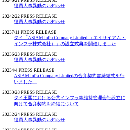
2024
6/21
PRESS RELEASE
役員人事異動のお知らせ
2024
2/22
PRESS RELEASE
役員人事異動のお知らせ
2023
7/11
PRESS RELEASE
タイ「ASIAM Infra Company Limited （エイサイアム・
インフラ株式会社）」の設立式典を開催しました
2023
6/23
PRESS RELEASE
役員人事異動のお知らせ
2023
4/4
PRESS RELEASE
ASIAM Infra Company Limitedの合弁契約書締結式を行
いました。
2023
3/28
PRESS RELEASE
タイ王国における公共インフラ等維持管理会社設立に
向けて合弁契約を締結について
2023
2/24
PRESS RELEASE
役員人事異動のお知らせ