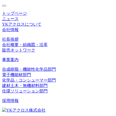
toggle
navigation
トップページ
ニュース
YKアクロスについて
会社情報
社長挨拶
会社概要・組織図・沿革
販売ネットワーク
事業案内
合成樹脂・機能性化学品部門
電子機能材部門
化学品・コンシューマー部門
建材土木・無機材料部門
住環ソリューション部門
採用情報