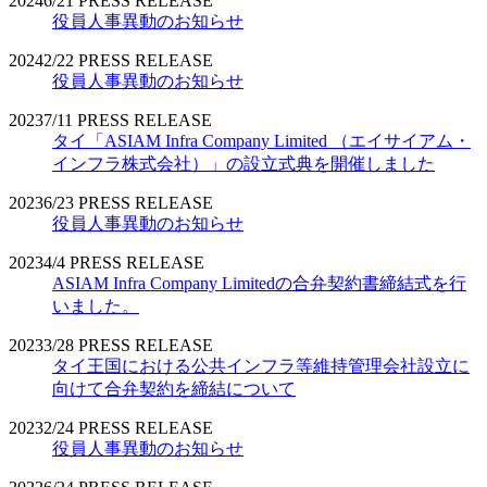
2024
6/21
PRESS RELEASE
役員人事異動のお知らせ
2024
2/22
PRESS RELEASE
役員人事異動のお知らせ
2023
7/11
PRESS RELEASE
タイ「ASIAM Infra Company Limited （エイサイアム・
インフラ株式会社）」の設立式典を開催しました
2023
6/23
PRESS RELEASE
役員人事異動のお知らせ
2023
4/4
PRESS RELEASE
ASIAM Infra Company Limitedの合弁契約書締結式を行
いました。
2023
3/28
PRESS RELEASE
タイ王国における公共インフラ等維持管理会社設立に
向けて合弁契約を締結について
2023
2/24
PRESS RELEASE
役員人事異動のお知らせ