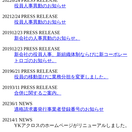
2022
6/24
PRESS RELEASE
役員人事異動のお知らせ
2021
2/24
PRESS RELEASE
役員人事異動のお知らせ
2019
12/23
PRESS RELEASE
新会社の人事異動のお知らせ。
2019
12/23
PRESS RELEASE
新会社の役員人事、新組織体制ならびに新コーポレー
トロゴのお知らせ。
2019
6/21
PRESS RELEASE
役員の移動並びに業務分担を変更しました。
2019
3/11
PRESS RELEASE
合併に関するご案内。
2023
6/1
NEWS
適格請求書発行事業者登録番号のお知らせ
2021
4/1
NEWS
YKアクロスのホームページがリニューアルしました。