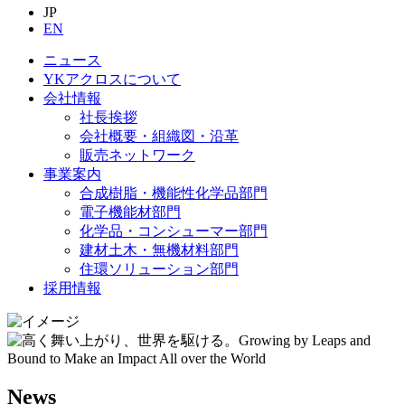
JP
EN
ニュース
YKアクロスについて
会社情報
社長挨拶
会社概要・組織図・沿革
販売ネットワーク
事業案内
合成樹脂・機能性化学品部門
電子機能材部門
化学品・コンシューマー部門
建材土木・無機材料部門
住環ソリューション部門
採用情報
News