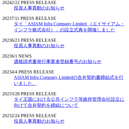
2024
2/22
PRESS RELEASE
役員人事異動のお知らせ
2023
7/11
PRESS RELEASE
タイ「ASIAM Infra Company Limited （エイサイアム・
インフラ株式会社）」の設立式典を開催しました
2023
6/23
PRESS RELEASE
役員人事異動のお知らせ
2023
6/1
NEWS
適格請求書発行事業者登録番号のお知らせ
2023
4/4
PRESS RELEASE
ASIAM Infra Company Limitedの合弁契約書締結式を行
いました。
2023
3/28
PRESS RELEASE
タイ王国における公共インフラ等維持管理会社設立に
向けて合弁契約を締結について
2023
2/24
PRESS RELEASE
役員人事異動のお知らせ