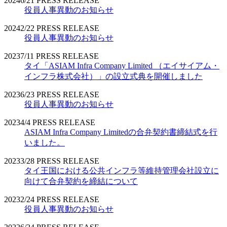
2024
6/21
PRESS RELEASE
役員人事異動のお知らせ
2024
2/22
PRESS RELEASE
役員人事異動のお知らせ
2023
7/11
PRESS RELEASE
タイ「ASIAM Infra Company Limited （エイサイアム・
インフラ株式会社）」の設立式典を開催しました
2023
6/23
PRESS RELEASE
役員人事異動のお知らせ
2023
4/4
PRESS RELEASE
ASIAM Infra Company Limitedの合弁契約書締結式を行
いました。
2023
3/28
PRESS RELEASE
タイ王国における公共インフラ等維持管理会社設立に
向けて合弁契約を締結について
2023
2/24
PRESS RELEASE
役員人事異動のお知らせ