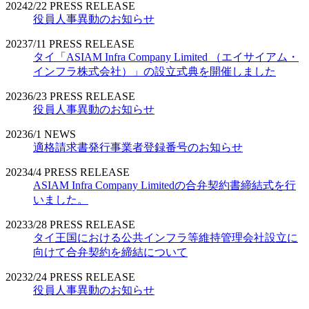
2024
2/22
PRESS RELEASE
役員人事異動のお知らせ
2023
7/11
PRESS RELEASE
タイ「ASIAM Infra Company Limited （エイサイアム・
インフラ株式会社）」の設立式典を開催しました
2023
6/23
PRESS RELEASE
役員人事異動のお知らせ
2023
6/1
NEWS
適格請求書発行事業者登録番号のお知らせ
2023
4/4
PRESS RELEASE
ASIAM Infra Company Limitedの合弁契約書締結式を行
いました。
2023
3/28
PRESS RELEASE
タイ王国における公共インフラ等維持管理会社設立に
向けて合弁契約を締結について
2023
2/24
PRESS RELEASE
役員人事異動のお知らせ