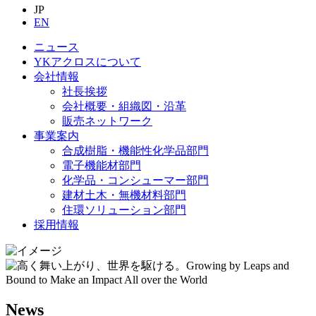
JP
EN
ニュース
YKアクロスについて
会社情報
社長挨拶
会社概要・組織図・沿革
販売ネットワーク
事業案内
合成樹脂・機能性化学品部門
電子機能材部門
化学品・コンシューマー部門
建材土木・無機材料部門
住環ソリューション部門
採用情報
News