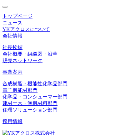
toggle
navigation
トップページ
ニュース
YKアクロスについて
会社情報
社長挨拶
会社概要・組織図・沿革
販売ネットワーク
事業案内
合成樹脂・機能性化学品部門
電子機能材部門
化学品・コンシューマー部門
建材土木・無機材料部門
住環ソリューション部門
採用情報