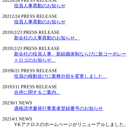
2022
6/24
PRESS RELEASE
役員人事異動のお知らせ
2021
2/24
PRESS RELEASE
役員人事異動のお知らせ
2019
12/23
PRESS RELEASE
新会社の人事異動のお知らせ。
2019
12/23
PRESS RELEASE
新会社の役員人事、新組織体制ならびに新コーポレー
トロゴのお知らせ。
2019
6/21
PRESS RELEASE
役員の移動並びに業務分担を変更しました。
2019
3/11
PRESS RELEASE
合併に関するご案内。
2023
6/1
NEWS
適格請求書発行事業者登録番号のお知らせ
2021
4/1
NEWS
YKアクロスのホームページがリニューアルしました。