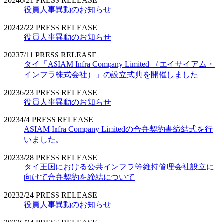
2024
6/21
PRESS RELEASE
役員人事異動のお知らせ
2024
2/22
PRESS RELEASE
役員人事異動のお知らせ
2023
7/11
PRESS RELEASE
タイ「ASIAM Infra Company Limited （エイサイアム・
インフラ株式会社）」の設立式典を開催しました
2023
6/23
PRESS RELEASE
役員人事異動のお知らせ
2023
4/4
PRESS RELEASE
ASIAM Infra Company Limitedの合弁契約書締結式を行
いました。
2023
3/28
PRESS RELEASE
タイ王国における公共インフラ等維持管理会社設立に
向けて合弁契約を締結について
2023
2/24
PRESS RELEASE
役員人事異動のお知らせ