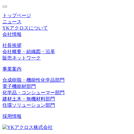
toggle
navigation
トップページ
ニュース
YKアクロスについて
会社情報
社長挨拶
会社概要・組織図・沿革
販売ネットワーク
事業案内
合成樹脂・機能性化学品部門
電子機能材部門
化学品・コンシューマー部門
建材土木・無機材料部門
住環ソリューション部門
採用情報