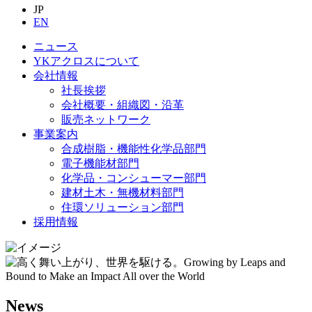
JP
EN
ニュース
YKアクロスについて
会社情報
社長挨拶
会社概要・組織図・沿革
販売ネットワーク
事業案内
合成樹脂・機能性化学品部門
電子機能材部門
化学品・コンシューマー部門
建材土木・無機材料部門
住環ソリューション部門
採用情報
News