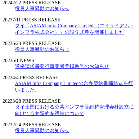
2024
2/22
PRESS RELEASE
役員人事異動のお知らせ
2023
7/11
PRESS RELEASE
タイ「ASIAM Infra Company Limited （エイサイアム・
インフラ株式会社）」の設立式典を開催しました
2023
6/23
PRESS RELEASE
役員人事異動のお知らせ
2023
6/1
NEWS
適格請求書発行事業者登録番号のお知らせ
2023
4/4
PRESS RELEASE
ASIAM Infra Company Limitedの合弁契約書締結式を行
いました。
2023
3/28
PRESS RELEASE
タイ王国における公共インフラ等維持管理会社設立に
向けて合弁契約を締結について
2023
2/24
PRESS RELEASE
役員人事異動のお知らせ