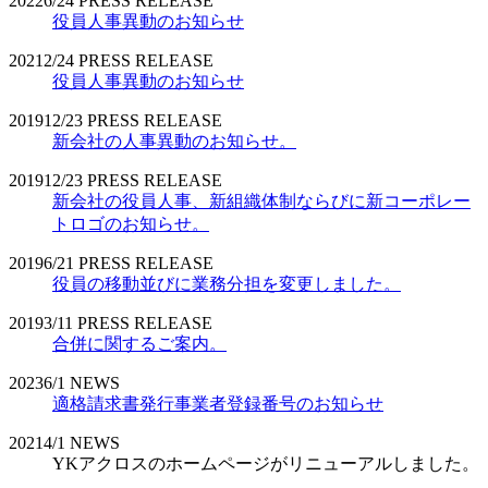
2022
6/24
PRESS RELEASE
役員人事異動のお知らせ
2021
2/24
PRESS RELEASE
役員人事異動のお知らせ
2019
12/23
PRESS RELEASE
新会社の人事異動のお知らせ。
2019
12/23
PRESS RELEASE
新会社の役員人事、新組織体制ならびに新コーポレー
トロゴのお知らせ。
2019
6/21
PRESS RELEASE
役員の移動並びに業務分担を変更しました。
2019
3/11
PRESS RELEASE
合併に関するご案内。
2023
6/1
NEWS
適格請求書発行事業者登録番号のお知らせ
2021
4/1
NEWS
YKアクロスのホームページがリニューアルしました。