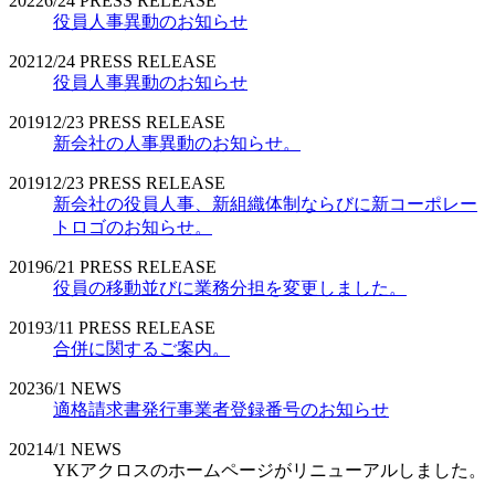
2022
6/24
PRESS RELEASE
役員人事異動のお知らせ
2021
2/24
PRESS RELEASE
役員人事異動のお知らせ
2019
12/23
PRESS RELEASE
新会社の人事異動のお知らせ。
2019
12/23
PRESS RELEASE
新会社の役員人事、新組織体制ならびに新コーポレー
トロゴのお知らせ。
2019
6/21
PRESS RELEASE
役員の移動並びに業務分担を変更しました。
2019
3/11
PRESS RELEASE
合併に関するご案内。
2023
6/1
NEWS
適格請求書発行事業者登録番号のお知らせ
2021
4/1
NEWS
YKアクロスのホームページがリニューアルしました。