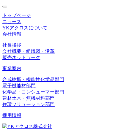
toggle
navigation
トップページ
ニュース
YKアクロスについて
会社情報
社長挨拶
会社概要・組織図・沿革
販売ネットワーク
事業案内
合成樹脂・機能性化学品部門
電子機能材部門
化学品・コンシューマー部門
建材土木・無機材料部門
住環ソリューション部門
採用情報