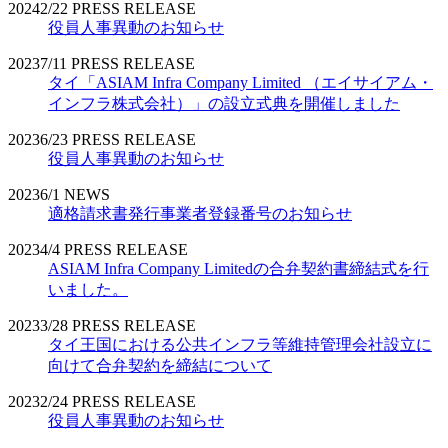
2024
2/22
PRESS RELEASE
役員人事異動のお知らせ
2023
7/11
PRESS RELEASE
タイ「ASIAM Infra Company Limited （エイサイアム・
インフラ株式会社）」の設立式典を開催しました
2023
6/23
PRESS RELEASE
役員人事異動のお知らせ
2023
6/1
NEWS
適格請求書発行事業者登録番号のお知らせ
2023
4/4
PRESS RELEASE
ASIAM Infra Company Limitedの合弁契約書締結式を行
いました。
2023
3/28
PRESS RELEASE
タイ王国における公共インフラ等維持管理会社設立に
向けて合弁契約を締結について
2023
2/24
PRESS RELEASE
役員人事異動のお知らせ