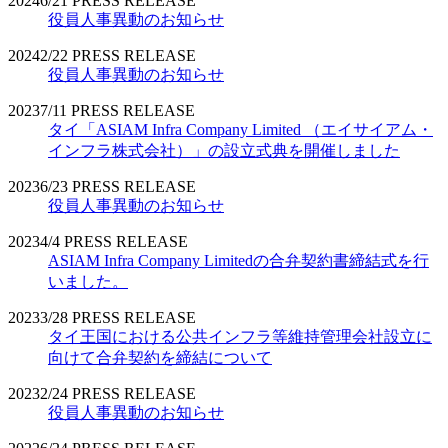
2024
6/21
PRESS RELEASE
役員人事異動のお知らせ
2024
2/22
PRESS RELEASE
役員人事異動のお知らせ
2023
7/11
PRESS RELEASE
タイ「ASIAM Infra Company Limited （エイサイアム・
インフラ株式会社）」の設立式典を開催しました
2023
6/23
PRESS RELEASE
役員人事異動のお知らせ
2023
4/4
PRESS RELEASE
ASIAM Infra Company Limitedの合弁契約書締結式を行
いました。
2023
3/28
PRESS RELEASE
タイ王国における公共インフラ等維持管理会社設立に
向けて合弁契約を締結について
2023
2/24
PRESS RELEASE
役員人事異動のお知らせ