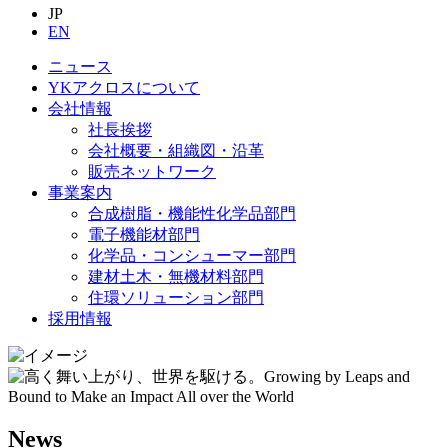
JP
EN
ニュース
YKアクロスについて
会社情報
社長挨拶
会社概要・組織図・沿革
販売ネットワーク
事業案内
合成樹脂・機能性化学品部門
電子機能材部門
化学品・コンシューマー部門
建材土木・無機材料部門
住環ソリューション部門
採用情報
News