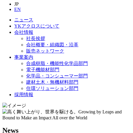
JP
EN
ニュース
YKアクロスについて
会社情報
社長挨拶
会社概要・組織図・沿革
販売ネットワーク
事業案内
合成樹脂・機能性化学品部門
電子機能材部門
化学品・コンシューマー部門
建材土木・無機材料部門
住環ソリューション部門
採用情報
News