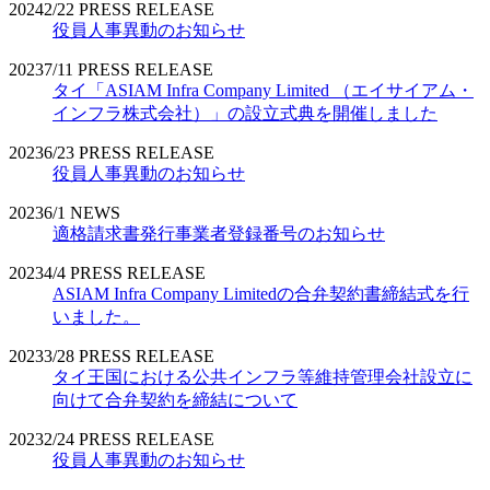
2024
2/22
PRESS RELEASE
役員人事異動のお知らせ
2023
7/11
PRESS RELEASE
タイ「ASIAM Infra Company Limited （エイサイアム・
インフラ株式会社）」の設立式典を開催しました
2023
6/23
PRESS RELEASE
役員人事異動のお知らせ
2023
6/1
NEWS
適格請求書発行事業者登録番号のお知らせ
2023
4/4
PRESS RELEASE
ASIAM Infra Company Limitedの合弁契約書締結式を行
いました。
2023
3/28
PRESS RELEASE
タイ王国における公共インフラ等維持管理会社設立に
向けて合弁契約を締結について
2023
2/24
PRESS RELEASE
役員人事異動のお知らせ