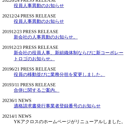
2022
6/24
PRESS RELEASE
役員人事異動のお知らせ
2021
2/24
PRESS RELEASE
役員人事異動のお知らせ
2019
12/23
PRESS RELEASE
新会社の人事異動のお知らせ。
2019
12/23
PRESS RELEASE
新会社の役員人事、新組織体制ならびに新コーポレー
トロゴのお知らせ。
2019
6/21
PRESS RELEASE
役員の移動並びに業務分担を変更しました。
2019
3/11
PRESS RELEASE
合併に関するご案内。
2023
6/1
NEWS
適格請求書発行事業者登録番号のお知らせ
2021
4/1
NEWS
YKアクロスのホームページがリニューアルしました。