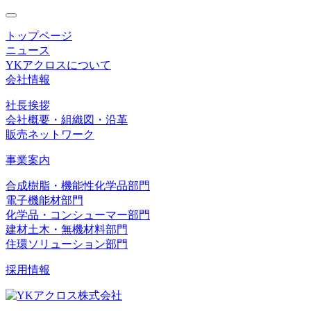
toggle
navigation
トップページ
ニュース
YKアクロスについて
会社情報
社長挨拶
会社概要・組織図・沿革
販売ネットワーク
事業案内
合成樹脂・機能性化学品部門
電子機能材部門
化学品・コンシューマー部門
建材土木・無機材料部門
住環ソリューション部門
採用情報