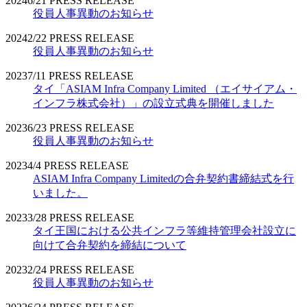
2024
6/21
PRESS RELEASE
役員人事異動のお知らせ
2024
2/22
PRESS RELEASE
役員人事異動のお知らせ
2023
7/11
PRESS RELEASE
タイ「ASIAM Infra Company Limited （エイサイアム・
インフラ株式会社）」の設立式典を開催しました
2023
6/23
PRESS RELEASE
役員人事異動のお知らせ
2023
4/4
PRESS RELEASE
ASIAM Infra Company Limitedの合弁契約書締結式を行
いました。
2023
3/28
PRESS RELEASE
タイ王国における公共インフラ等維持管理会社設立に
向けて合弁契約を締結について
2023
2/24
PRESS RELEASE
役員人事異動のお知らせ