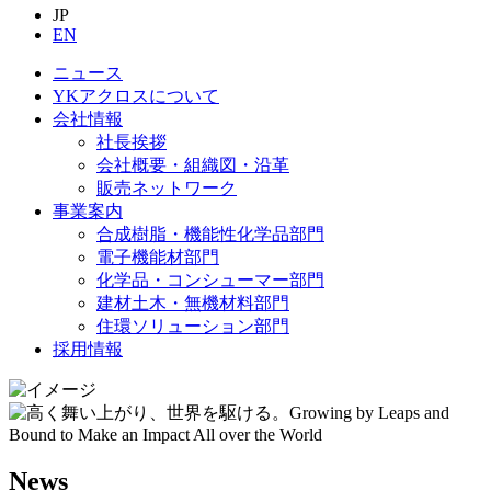
JP
EN
ニュース
YKアクロスについて
会社情報
社長挨拶
会社概要・組織図・沿革
販売ネットワーク
事業案内
合成樹脂・機能性化学品部門
電子機能材部門
化学品・コンシューマー部門
建材土木・無機材料部門
住環ソリューション部門
採用情報
News