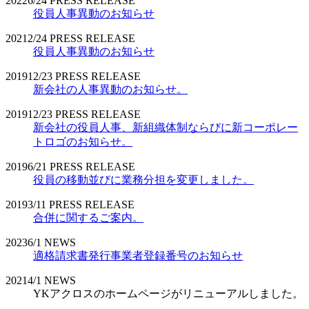
2022
6/24
PRESS RELEASE
役員人事異動のお知らせ
2021
2/24
PRESS RELEASE
役員人事異動のお知らせ
2019
12/23
PRESS RELEASE
新会社の人事異動のお知らせ。
2019
12/23
PRESS RELEASE
新会社の役員人事、新組織体制ならびに新コーポレー
トロゴのお知らせ。
2019
6/21
PRESS RELEASE
役員の移動並びに業務分担を変更しました。
2019
3/11
PRESS RELEASE
合併に関するご案内。
2023
6/1
NEWS
適格請求書発行事業者登録番号のお知らせ
2021
4/1
NEWS
YKアクロスのホームページがリニューアルしました。