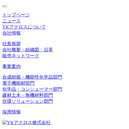
toggle
navigation
トップページ
ニュース
YKアクロスについて
会社情報
社長挨拶
会社概要・組織図・沿革
販売ネットワーク
事業案内
合成樹脂・機能性化学品部門
電子機能材部門
化学品・コンシューマー部門
建材土木・無機材料部門
住環ソリューション部門
採用情報