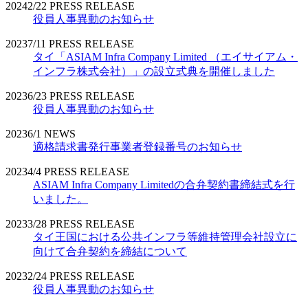
2024
2/22
PRESS RELEASE
役員人事異動のお知らせ
2023
7/11
PRESS RELEASE
タイ「ASIAM Infra Company Limited （エイサイアム・
インフラ株式会社）」の設立式典を開催しました
2023
6/23
PRESS RELEASE
役員人事異動のお知らせ
2023
6/1
NEWS
適格請求書発行事業者登録番号のお知らせ
2023
4/4
PRESS RELEASE
ASIAM Infra Company Limitedの合弁契約書締結式を行
いました。
2023
3/28
PRESS RELEASE
タイ王国における公共インフラ等維持管理会社設立に
向けて合弁契約を締結について
2023
2/24
PRESS RELEASE
役員人事異動のお知らせ