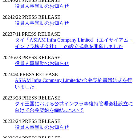
2024
6/21
PRESS RELEASE
役員人事異動のお知らせ
2024
2/22
PRESS RELEASE
役員人事異動のお知らせ
2023
7/11
PRESS RELEASE
タイ「ASIAM Infra Company Limited （エイサイアム・
インフラ株式会社）」の設立式典を開催しました
2023
6/23
PRESS RELEASE
役員人事異動のお知らせ
2023
4/4
PRESS RELEASE
ASIAM Infra Company Limitedの合弁契約書締結式を行
いました。
2023
3/28
PRESS RELEASE
タイ王国における公共インフラ等維持管理会社設立に
向けて合弁契約を締結について
2023
2/24
PRESS RELEASE
役員人事異動のお知らせ