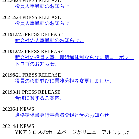
2022
6/24
PRESS RELEASE
役員人事異動のお知らせ
2021
2/24
PRESS RELEASE
役員人事異動のお知らせ
2019
12/23
PRESS RELEASE
新会社の人事異動のお知らせ。
2019
12/23
PRESS RELEASE
新会社の役員人事、新組織体制ならびに新コーポレー
トロゴのお知らせ。
2019
6/21
PRESS RELEASE
役員の移動並びに業務分担を変更しました。
2019
3/11
PRESS RELEASE
合併に関するご案内。
2023
6/1
NEWS
適格請求書発行事業者登録番号のお知らせ
2021
4/1
NEWS
YKアクロスのホームページがリニューアルしました。