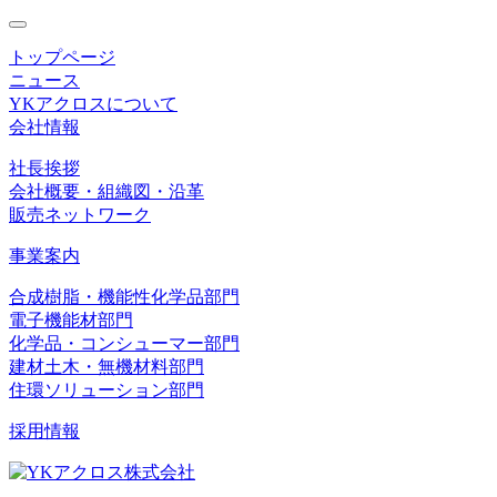
toggle
navigation
トップページ
ニュース
YKアクロスについて
会社情報
社長挨拶
会社概要・組織図・沿革
販売ネットワーク
事業案内
合成樹脂・機能性化学品部門
電子機能材部門
化学品・コンシューマー部門
建材土木・無機材料部門
住環ソリューション部門
採用情報