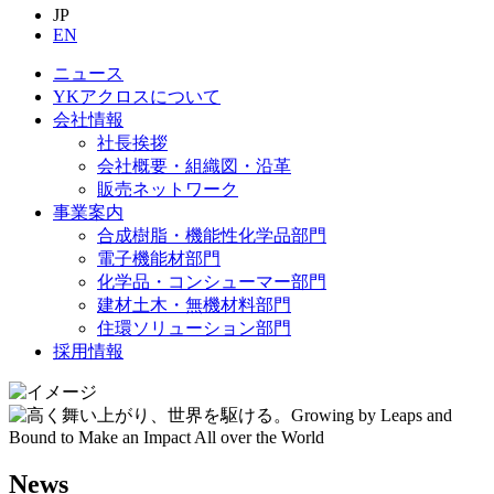
JP
EN
ニュース
YKアクロスについて
会社情報
社長挨拶
会社概要・組織図・沿革
販売ネットワーク
事業案内
合成樹脂・機能性化学品部門
電子機能材部門
化学品・コンシューマー部門
建材土木・無機材料部門
住環ソリューション部門
採用情報
News