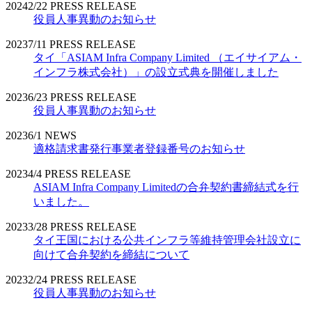
2024
2/22
PRESS RELEASE
役員人事異動のお知らせ
2023
7/11
PRESS RELEASE
タイ「ASIAM Infra Company Limited （エイサイアム・
インフラ株式会社）」の設立式典を開催しました
2023
6/23
PRESS RELEASE
役員人事異動のお知らせ
2023
6/1
NEWS
適格請求書発行事業者登録番号のお知らせ
2023
4/4
PRESS RELEASE
ASIAM Infra Company Limitedの合弁契約書締結式を行
いました。
2023
3/28
PRESS RELEASE
タイ王国における公共インフラ等維持管理会社設立に
向けて合弁契約を締結について
2023
2/24
PRESS RELEASE
役員人事異動のお知らせ