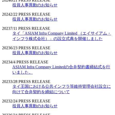
2024
6/21
PRESS RELEASE
役員人事異動のお知らせ
2024
2/22
PRESS RELEASE
役員人事異動のお知らせ
2023
7/11
PRESS RELEASE
タイ「ASIAM Infra Company Limited （エイサイアム・
インフラ株式会社）」の設立式典を開催しました
2023
6/23
PRESS RELEASE
役員人事異動のお知らせ
2023
4/4
PRESS RELEASE
ASIAM Infra Company Limitedの合弁契約書締結式を行
いました。
2023
3/28
PRESS RELEASE
タイ王国における公共インフラ等維持管理会社設立に
向けて合弁契約を締結について
2023
2/24
PRESS RELEASE
役員人事異動のお知らせ