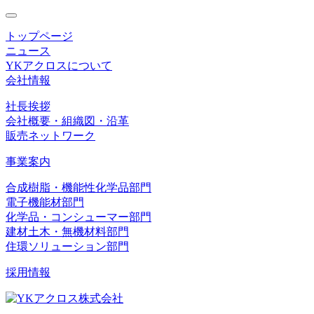
toggle
navigation
トップページ
ニュース
YKアクロスについて
会社情報
社長挨拶
会社概要・組織図・沿革
販売ネットワーク
事業案内
合成樹脂・機能性化学品部門
電子機能材部門
化学品・コンシューマー部門
建材土木・無機材料部門
住環ソリューション部門
採用情報