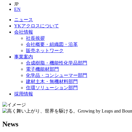
JP
EN
ニュース
YKアクロスについて
会社情報
社長挨拶
会社概要・組織図・沿革
販売ネットワーク
事業案内
合成樹脂・機能性化学品部門
電子機能材部門
化学品・コンシューマー部門
建材土木・無機材料部門
住環ソリューション部門
採用情報
News