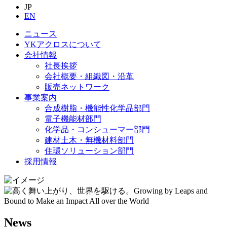
JP
EN
ニュース
YKアクロスについて
会社情報
社長挨拶
会社概要・組織図・沿革
販売ネットワーク
事業案内
合成樹脂・機能性化学品部門
電子機能材部門
化学品・コンシューマー部門
建材土木・無機材料部門
住環ソリューション部門
採用情報
News