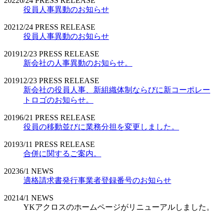
2022
6/24
PRESS RELEASE
役員人事異動のお知らせ
2021
2/24
PRESS RELEASE
役員人事異動のお知らせ
2019
12/23
PRESS RELEASE
新会社の人事異動のお知らせ。
2019
12/23
PRESS RELEASE
新会社の役員人事、新組織体制ならびに新コーポレー
トロゴのお知らせ。
2019
6/21
PRESS RELEASE
役員の移動並びに業務分担を変更しました。
2019
3/11
PRESS RELEASE
合併に関するご案内。
2023
6/1
NEWS
適格請求書発行事業者登録番号のお知らせ
2021
4/1
NEWS
YKアクロスのホームページがリニューアルしました。