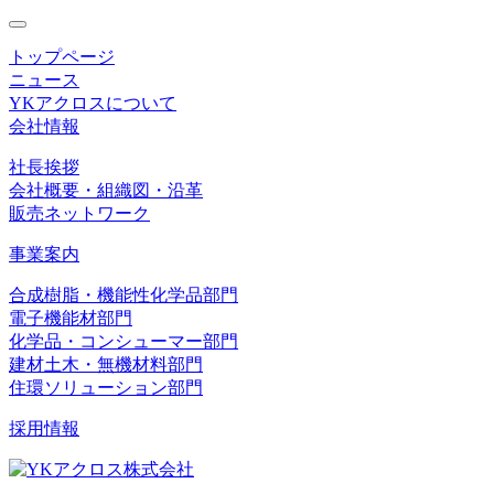
toggle
navigation
トップページ
ニュース
YKアクロスについて
会社情報
社長挨拶
会社概要・組織図・沿革
販売ネットワーク
事業案内
合成樹脂・機能性化学品部門
電子機能材部門
化学品・コンシューマー部門
建材土木・無機材料部門
住環ソリューション部門
採用情報