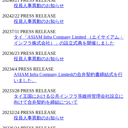
2024
6/21
PRESS RELEASE
役員人事異動のお知らせ
2024
2/22
PRESS RELEASE
役員人事異動のお知らせ
2023
7/11
PRESS RELEASE
タイ「ASIAM Infra Company Limited （エイサイアム・
インフラ株式会社）」の設立式典を開催しました
2023
6/23
PRESS RELEASE
役員人事異動のお知らせ
2023
4/4
PRESS RELEASE
ASIAM Infra Company Limitedの合弁契約書締結式を行
いました。
2023
3/28
PRESS RELEASE
タイ王国における公共インフラ等維持管理会社設立に
向けて合弁契約を締結について
2023
2/24
PRESS RELEASE
役員人事異動のお知らせ