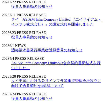
2024
2/22
PRESS RELEASE
役員人事異動のお知らせ
2023
7/11
PRESS RELEASE
タイ「ASIAM Infra Company Limited （エイサイアム・
インフラ株式会社）」の設立式典を開催しました
2023
6/23
PRESS RELEASE
役員人事異動のお知らせ
2023
6/1
NEWS
適格請求書発行事業者登録番号のお知らせ
2023
4/4
PRESS RELEASE
ASIAM Infra Company Limitedの合弁契約書締結式を行
いました。
2023
3/28
PRESS RELEASE
タイ王国における公共インフラ等維持管理会社設立に
向けて合弁契約を締結について
2023
2/24
PRESS RELEASE
役員人事異動のお知らせ