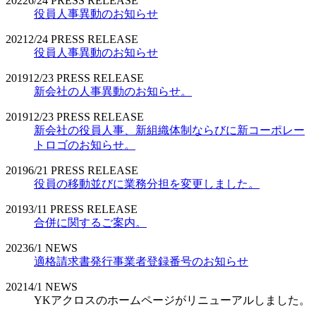
2022
6/24
PRESS RELEASE
役員人事異動のお知らせ
2021
2/24
PRESS RELEASE
役員人事異動のお知らせ
2019
12/23
PRESS RELEASE
新会社の人事異動のお知らせ。
2019
12/23
PRESS RELEASE
新会社の役員人事、新組織体制ならびに新コーポレー
トロゴのお知らせ。
2019
6/21
PRESS RELEASE
役員の移動並びに業務分担を変更しました。
2019
3/11
PRESS RELEASE
合併に関するご案内。
2023
6/1
NEWS
適格請求書発行事業者登録番号のお知らせ
2021
4/1
NEWS
YKアクロスのホームページがリニューアルしました。