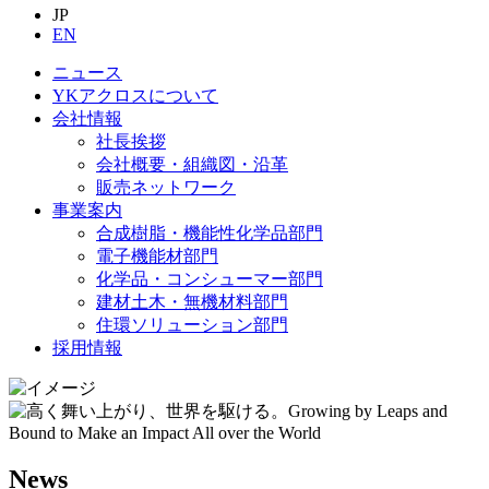
JP
EN
ニュース
YKアクロスについて
会社情報
社長挨拶
会社概要・組織図・沿革
販売ネットワーク
事業案内
合成樹脂・機能性化学品部門
電子機能材部門
化学品・コンシューマー部門
建材土木・無機材料部門
住環ソリューション部門
採用情報
News