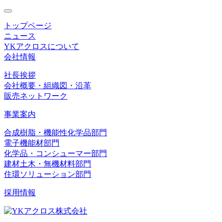
toggle
navigation
トップページ
ニュース
YKアクロスについて
会社情報
社長挨拶
会社概要・組織図・沿革
販売ネットワーク
事業案内
合成樹脂・機能性化学品部門
電子機能材部門
化学品・コンシューマー部門
建材土木・無機材料部門
住環ソリューション部門
採用情報