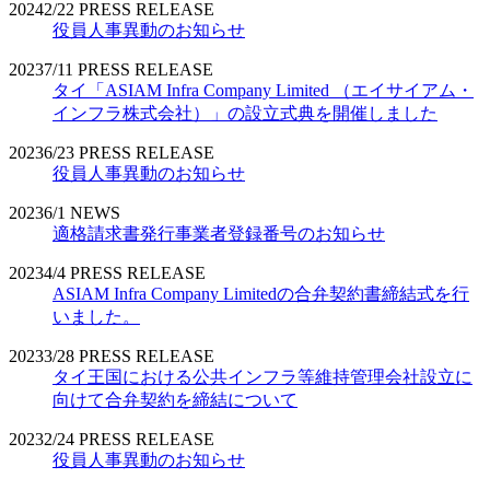
2024
2/22
PRESS RELEASE
役員人事異動のお知らせ
2023
7/11
PRESS RELEASE
タイ「ASIAM Infra Company Limited （エイサイアム・
インフラ株式会社）」の設立式典を開催しました
2023
6/23
PRESS RELEASE
役員人事異動のお知らせ
2023
6/1
NEWS
適格請求書発行事業者登録番号のお知らせ
2023
4/4
PRESS RELEASE
ASIAM Infra Company Limitedの合弁契約書締結式を行
いました。
2023
3/28
PRESS RELEASE
タイ王国における公共インフラ等維持管理会社設立に
向けて合弁契約を締結について
2023
2/24
PRESS RELEASE
役員人事異動のお知らせ