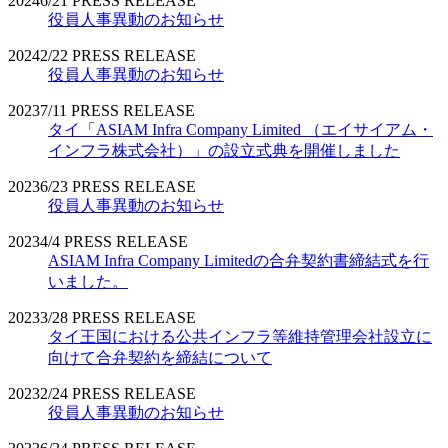
2024
6/21
PRESS RELEASE
役員人事異動のお知らせ
2024
2/22
PRESS RELEASE
役員人事異動のお知らせ
2023
7/11
PRESS RELEASE
タイ「ASIAM Infra Company Limited （エイサイアム・
インフラ株式会社）」の設立式典を開催しました
2023
6/23
PRESS RELEASE
役員人事異動のお知らせ
2023
4/4
PRESS RELEASE
ASIAM Infra Company Limitedの合弁契約書締結式を行
いました。
2023
3/28
PRESS RELEASE
タイ王国における公共インフラ等維持管理会社設立に
向けて合弁契約を締結について
2023
2/24
PRESS RELEASE
役員人事異動のお知らせ