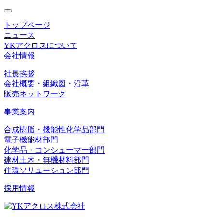
toggle
navigation
トップページ
ニュース
YKアクロスについて
会社情報
社長挨拶
会社概要・組織図・沿革
販売ネットワーク
事業案内
合成樹脂・機能性化学品部門
電子機能材部門
化学品・コンシューマー部門
建材土木・無機材料部門
住環ソリューション部門
採用情報