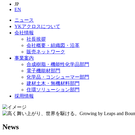
JP
EN
ニュース
YKアクロスについて
会社情報
社長挨拶
会社概要・組織図・沿革
販売ネットワーク
事業案内
合成樹脂・機能性化学品部門
電子機能材部門
化学品・コンシューマー部門
建材土木・無機材料部門
住環ソリューション部門
採用情報
News