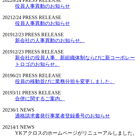
2022
6/24
PRESS RELEASE
役員人事異動のお知らせ
2021
2/24
PRESS RELEASE
役員人事異動のお知らせ
2019
12/23
PRESS RELEASE
新会社の人事異動のお知らせ。
2019
12/23
PRESS RELEASE
新会社の役員人事、新組織体制ならびに新コーポレー
トロゴのお知らせ。
2019
6/21
PRESS RELEASE
役員の移動並びに業務分担を変更しました。
2019
3/11
PRESS RELEASE
合併に関するご案内。
2023
6/1
NEWS
適格請求書発行事業者登録番号のお知らせ
2021
4/1
NEWS
YKアクロスのホームページがリニューアルしました。