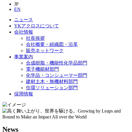
JP
EN
ニュース
YKアクロスについて
会社情報
社長挨拶
会社概要・組織図・沿革
販売ネットワーク
事業案内
合成樹脂・機能性化学品部門
電子機能材部門
化学品・コンシューマー部門
建材土木・無機材料部門
住環ソリューション部門
採用情報
News