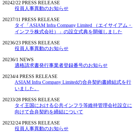
2024
2/22
PRESS RELEASE
役員人事異動のお知らせ
2023
7/11
PRESS RELEASE
タイ「ASIAM Infra Company Limited （エイサイアム・
インフラ株式会社）」の設立式典を開催しました
2023
6/23
PRESS RELEASE
役員人事異動のお知らせ
2023
6/1
NEWS
適格請求書発行事業者登録番号のお知らせ
2023
4/4
PRESS RELEASE
ASIAM Infra Company Limitedの合弁契約書締結式を行
いました。
2023
3/28
PRESS RELEASE
タイ王国における公共インフラ等維持管理会社設立に
向けて合弁契約を締結について
2023
2/24
PRESS RELEASE
役員人事異動のお知らせ