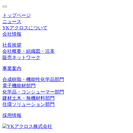
toggle
navigation
トップページ
ニュース
YKアクロスについて
会社情報
社長挨拶
会社概要・組織図・沿革
販売ネットワーク
事業案内
合成樹脂・機能性化学品部門
電子機能材部門
化学品・コンシューマー部門
建材土木・無機材料部門
住環ソリューション部門
採用情報