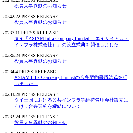
2024
6/21
PRESS RELEASE
役員人事異動のお知らせ
2024
2/22
PRESS RELEASE
役員人事異動のお知らせ
2023
7/11
PRESS RELEASE
タイ「ASIAM Infra Company Limited （エイサイアム・
インフラ株式会社）」の設立式典を開催しました
2023
6/23
PRESS RELEASE
役員人事異動のお知らせ
2023
4/4
PRESS RELEASE
ASIAM Infra Company Limitedの合弁契約書締結式を行
いました。
2023
3/28
PRESS RELEASE
タイ王国における公共インフラ等維持管理会社設立に
向けて合弁契約を締結について
2023
2/24
PRESS RELEASE
役員人事異動のお知らせ