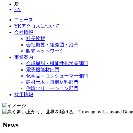
JP
EN
ニュース
YKアクロスについて
会社情報
社長挨拶
会社概要・組織図・沿革
販売ネットワーク
事業案内
合成樹脂・機能性化学品部門
電子機能材部門
化学品・コンシューマー部門
建材土木・無機材料部門
住環ソリューション部門
採用情報
News