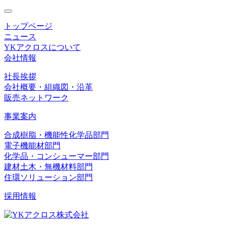
toggle
navigation
トップページ
ニュース
YKアクロスについて
会社情報
社長挨拶
会社概要・組織図・沿革
販売ネットワーク
事業案内
合成樹脂・機能性化学品部門
電子機能材部門
化学品・コンシューマー部門
建材土木・無機材料部門
住環ソリューション部門
採用情報