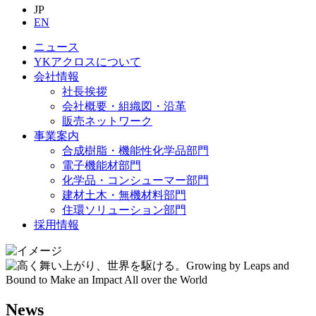
JP
EN
ニュース
YKアクロスについて
会社情報
社長挨拶
会社概要・組織図・沿革
販売ネットワーク
事業案内
合成樹脂・機能性化学品部門
電子機能材部門
化学品・コンシューマー部門
建材土木・無機材料部門
住環ソリューション部門
採用情報
News