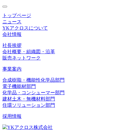
toggle
navigation
トップページ
ニュース
YKアクロスについて
会社情報
社長挨拶
会社概要・組織図・沿革
販売ネットワーク
事業案内
合成樹脂・機能性化学品部門
電子機能材部門
化学品・コンシューマー部門
建材土木・無機材料部門
住環ソリューション部門
採用情報