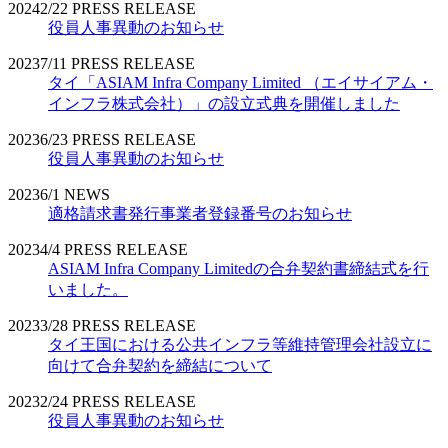
2024
2/22
PRESS RELEASE
役員人事異動のお知らせ
2023
7/11
PRESS RELEASE
タイ「ASIAM Infra Company Limited （エイサイアム・
インフラ株式会社）」の設立式典を開催しました
2023
6/23
PRESS RELEASE
役員人事異動のお知らせ
2023
6/1
NEWS
適格請求書発行事業者登録番号のお知らせ
2023
4/4
PRESS RELEASE
ASIAM Infra Company Limitedの合弁契約書締結式を行
いました。
2023
3/28
PRESS RELEASE
タイ王国における公共インフラ等維持管理会社設立に
向けて合弁契約を締結について
2023
2/24
PRESS RELEASE
役員人事異動のお知らせ