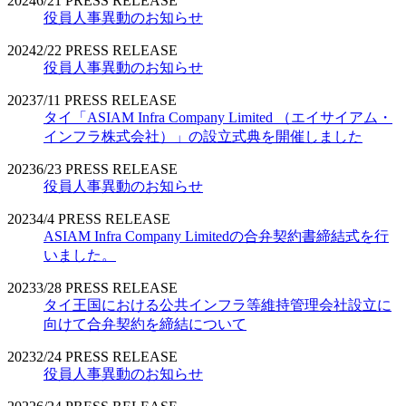
2024
6/21
PRESS RELEASE
役員人事異動のお知らせ
2024
2/22
PRESS RELEASE
役員人事異動のお知らせ
2023
7/11
PRESS RELEASE
タイ「ASIAM Infra Company Limited （エイサイアム・
インフラ株式会社）」の設立式典を開催しました
2023
6/23
PRESS RELEASE
役員人事異動のお知らせ
2023
4/4
PRESS RELEASE
ASIAM Infra Company Limitedの合弁契約書締結式を行
いました。
2023
3/28
PRESS RELEASE
タイ王国における公共インフラ等維持管理会社設立に
向けて合弁契約を締結について
2023
2/24
PRESS RELEASE
役員人事異動のお知らせ