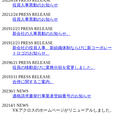
2022
6/24
PRESS RELEASE
役員人事異動のお知らせ
2021
2/24
PRESS RELEASE
役員人事異動のお知らせ
2019
12/23
PRESS RELEASE
新会社の人事異動のお知らせ。
2019
12/23
PRESS RELEASE
新会社の役員人事、新組織体制ならびに新コーポレー
トロゴのお知らせ。
2019
6/21
PRESS RELEASE
役員の移動並びに業務分担を変更しました。
2019
3/11
PRESS RELEASE
合併に関するご案内。
2023
6/1
NEWS
適格請求書発行事業者登録番号のお知らせ
2021
4/1
NEWS
YKアクロスのホームページがリニューアルしました。