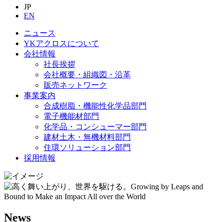
JP
EN
ニュース
YKアクロスについて
会社情報
社長挨拶
会社概要・組織図・沿革
販売ネットワーク
事業案内
合成樹脂・機能性化学品部門
電子機能材部門
化学品・コンシューマー部門
建材土木・無機材料部門
住環ソリューション部門
採用情報
News