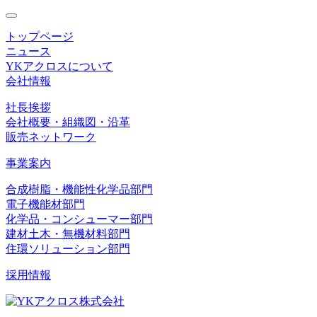
toggle
navigation
トップページ
ニュース
YKアクロスについて
会社情報
社長挨拶
会社概要・組織図・沿革
販売ネットワーク
事業案内
合成樹脂・機能性化学品部門
電子機能材部門
化学品・コンシューマー部門
建材土木・無機材料部門
住環ソリューション部門
採用情報