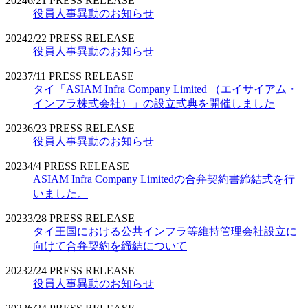
2024
6/21
PRESS RELEASE
役員人事異動のお知らせ
2024
2/22
PRESS RELEASE
役員人事異動のお知らせ
2023
7/11
PRESS RELEASE
タイ「ASIAM Infra Company Limited （エイサイアム・
インフラ株式会社）」の設立式典を開催しました
2023
6/23
PRESS RELEASE
役員人事異動のお知らせ
2023
4/4
PRESS RELEASE
ASIAM Infra Company Limitedの合弁契約書締結式を行
いました。
2023
3/28
PRESS RELEASE
タイ王国における公共インフラ等維持管理会社設立に
向けて合弁契約を締結について
2023
2/24
PRESS RELEASE
役員人事異動のお知らせ