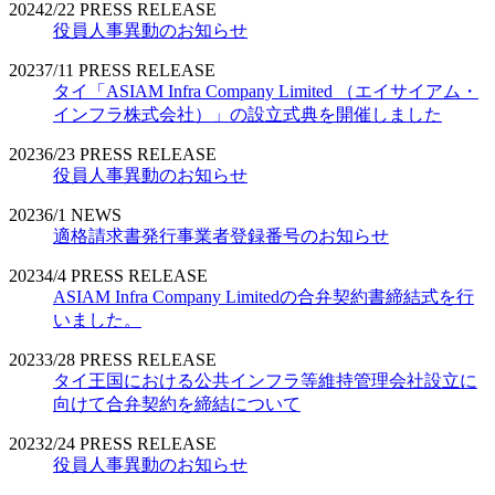
2024
2/22
PRESS RELEASE
役員人事異動のお知らせ
2023
7/11
PRESS RELEASE
タイ「ASIAM Infra Company Limited （エイサイアム・
インフラ株式会社）」の設立式典を開催しました
2023
6/23
PRESS RELEASE
役員人事異動のお知らせ
2023
6/1
NEWS
適格請求書発行事業者登録番号のお知らせ
2023
4/4
PRESS RELEASE
ASIAM Infra Company Limitedの合弁契約書締結式を行
いました。
2023
3/28
PRESS RELEASE
タイ王国における公共インフラ等維持管理会社設立に
向けて合弁契約を締結について
2023
2/24
PRESS RELEASE
役員人事異動のお知らせ