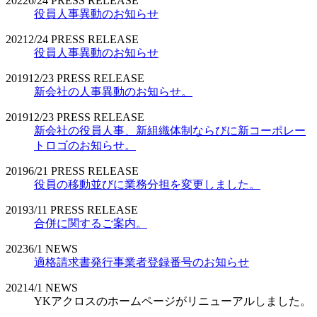
2022
6/24
PRESS RELEASE
役員人事異動のお知らせ
2021
2/24
PRESS RELEASE
役員人事異動のお知らせ
2019
12/23
PRESS RELEASE
新会社の人事異動のお知らせ。
2019
12/23
PRESS RELEASE
新会社の役員人事、新組織体制ならびに新コーポレー
トロゴのお知らせ。
2019
6/21
PRESS RELEASE
役員の移動並びに業務分担を変更しました。
2019
3/11
PRESS RELEASE
合併に関するご案内。
2023
6/1
NEWS
適格請求書発行事業者登録番号のお知らせ
2021
4/1
NEWS
YKアクロスのホームページがリニューアルしました。