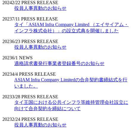
2024
2/22
PRESS RELEASE
役員人事異動のお知らせ
2023
7/11
PRESS RELEASE
タイ「ASIAM Infra Company Limited （エイサイアム・
インフラ株式会社）」の設立式典を開催しました
2023
6/23
PRESS RELEASE
役員人事異動のお知らせ
2023
6/1
NEWS
適格請求書発行事業者登録番号のお知らせ
2023
4/4
PRESS RELEASE
ASIAM Infra Company Limitedの合弁契約書締結式を行
いました。
2023
3/28
PRESS RELEASE
タイ王国における公共インフラ等維持管理会社設立に
向けて合弁契約を締結について
2023
2/24
PRESS RELEASE
役員人事異動のお知らせ