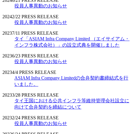
2024
6/21
PRESS RELEASE
役員人事異動のお知らせ
2024
2/22
PRESS RELEASE
役員人事異動のお知らせ
2023
7/11
PRESS RELEASE
タイ「ASIAM Infra Company Limited （エイサイアム・
インフラ株式会社）」の設立式典を開催しました
2023
6/23
PRESS RELEASE
役員人事異動のお知らせ
2023
4/4
PRESS RELEASE
ASIAM Infra Company Limitedの合弁契約書締結式を行
いました。
2023
3/28
PRESS RELEASE
タイ王国における公共インフラ等維持管理会社設立に
向けて合弁契約を締結について
2023
2/24
PRESS RELEASE
役員人事異動のお知らせ