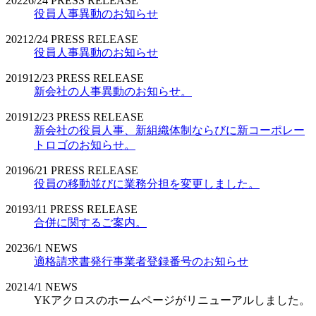
2022
6/24
PRESS RELEASE
役員人事異動のお知らせ
2021
2/24
PRESS RELEASE
役員人事異動のお知らせ
2019
12/23
PRESS RELEASE
新会社の人事異動のお知らせ。
2019
12/23
PRESS RELEASE
新会社の役員人事、新組織体制ならびに新コーポレー
トロゴのお知らせ。
2019
6/21
PRESS RELEASE
役員の移動並びに業務分担を変更しました。
2019
3/11
PRESS RELEASE
合併に関するご案内。
2023
6/1
NEWS
適格請求書発行事業者登録番号のお知らせ
2021
4/1
NEWS
YKアクロスのホームページがリニューアルしました。