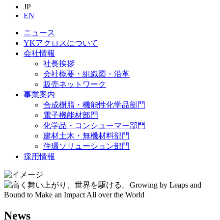
JP
EN
ニュース
YKアクロスについて
会社情報
社長挨拶
会社概要・組織図・沿革
販売ネットワーク
事業案内
合成樹脂・機能性化学品部門
電子機能材部門
化学品・コンシューマー部門
建材土木・無機材料部門
住環ソリューション部門
採用情報
News