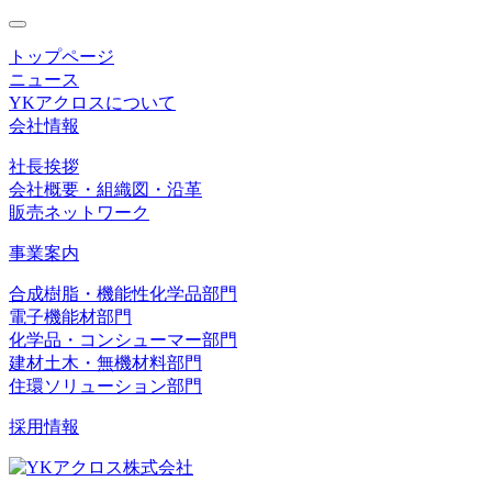
toggle
navigation
トップページ
ニュース
YKアクロスについて
会社情報
社長挨拶
会社概要・組織図・沿革
販売ネットワーク
事業案内
合成樹脂・機能性化学品部門
電子機能材部門
化学品・コンシューマー部門
建材土木・無機材料部門
住環ソリューション部門
採用情報