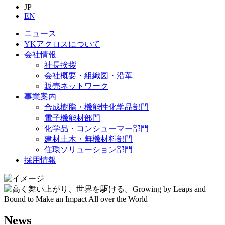
JP
EN
ニュース
YKアクロスについて
会社情報
社長挨拶
会社概要・組織図・沿革
販売ネットワーク
事業案内
合成樹脂・機能性化学品部門
電子機能材部門
化学品・コンシューマー部門
建材土木・無機材料部門
住環ソリューション部門
採用情報
News