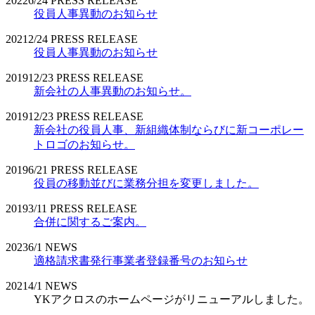
2022
6/24
PRESS RELEASE
役員人事異動のお知らせ
2021
2/24
PRESS RELEASE
役員人事異動のお知らせ
2019
12/23
PRESS RELEASE
新会社の人事異動のお知らせ。
2019
12/23
PRESS RELEASE
新会社の役員人事、新組織体制ならびに新コーポレー
トロゴのお知らせ。
2019
6/21
PRESS RELEASE
役員の移動並びに業務分担を変更しました。
2019
3/11
PRESS RELEASE
合併に関するご案内。
2023
6/1
NEWS
適格請求書発行事業者登録番号のお知らせ
2021
4/1
NEWS
YKアクロスのホームページがリニューアルしました。