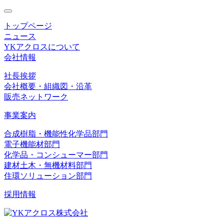
toggle
navigation
トップページ
ニュース
YKアクロスについて
会社情報
社長挨拶
会社概要・組織図・沿革
販売ネットワーク
事業案内
合成樹脂・機能性化学品部門
電子機能材部門
化学品・コンシューマー部門
建材土木・無機材料部門
住環ソリューション部門
採用情報