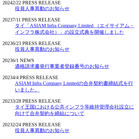
2024
2/22
PRESS RELEASE
役員人事異動のお知らせ
2023
7/11
PRESS RELEASE
タイ「ASIAM Infra Company Limited （エイサイアム・
インフラ株式会社）」の設立式典を開催しました
2023
6/23
PRESS RELEASE
役員人事異動のお知らせ
2023
6/1
NEWS
適格請求書発行事業者登録番号のお知らせ
2023
4/4
PRESS RELEASE
ASIAM Infra Company Limitedの合弁契約書締結式を行
いました。
2023
3/28
PRESS RELEASE
タイ王国における公共インフラ等維持管理会社設立に
向けて合弁契約を締結について
2023
2/24
PRESS RELEASE
役員人事異動のお知らせ