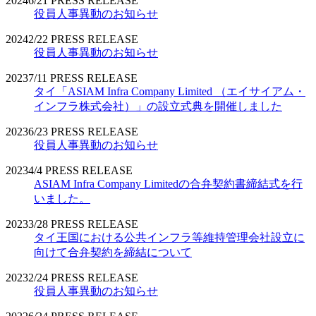
2024
6/21
PRESS RELEASE
役員人事異動のお知らせ
2024
2/22
PRESS RELEASE
役員人事異動のお知らせ
2023
7/11
PRESS RELEASE
タイ「ASIAM Infra Company Limited （エイサイアム・
インフラ株式会社）」の設立式典を開催しました
2023
6/23
PRESS RELEASE
役員人事異動のお知らせ
2023
4/4
PRESS RELEASE
ASIAM Infra Company Limitedの合弁契約書締結式を行
いました。
2023
3/28
PRESS RELEASE
タイ王国における公共インフラ等維持管理会社設立に
向けて合弁契約を締結について
2023
2/24
PRESS RELEASE
役員人事異動のお知らせ