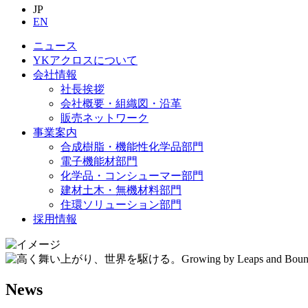
JP
EN
ニュース
YKアクロスについて
会社情報
社長挨拶
会社概要・組織図・沿革
販売ネットワーク
事業案内
合成樹脂・機能性化学品部門
電子機能材部門
化学品・コンシューマー部門
建材土木・無機材料部門
住環ソリューション部門
採用情報
News