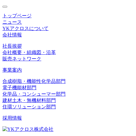
toggle
navigation
トップページ
ニュース
YKアクロスについて
会社情報
社長挨拶
会社概要・組織図・沿革
販売ネットワーク
事業案内
合成樹脂・機能性化学品部門
電子機能材部門
化学品・コンシューマー部門
建材土木・無機材料部門
住環ソリューション部門
採用情報