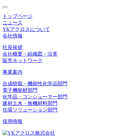
toggle
navigation
トップページ
ニュース
YKアクロスについて
会社情報
社長挨拶
会社概要・組織図・沿革
販売ネットワーク
事業案内
合成樹脂・機能性化学品部門
電子機能材部門
化学品・コンシューマー部門
建材土木・無機材料部門
住環ソリューション部門
採用情報