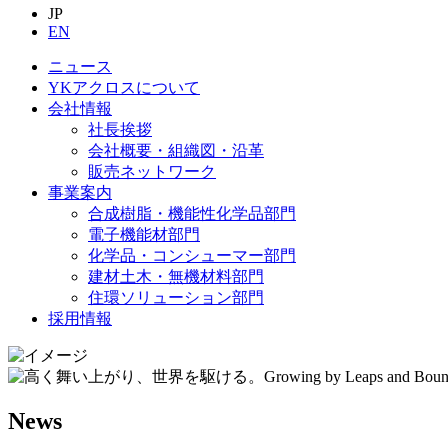
JP
EN
ニュース
YKアクロスについて
会社情報
社長挨拶
会社概要・組織図・沿革
販売ネットワーク
事業案内
合成樹脂・機能性化学品部門
電子機能材部門
化学品・コンシューマー部門
建材土木・無機材料部門
住環ソリューション部門
採用情報
News