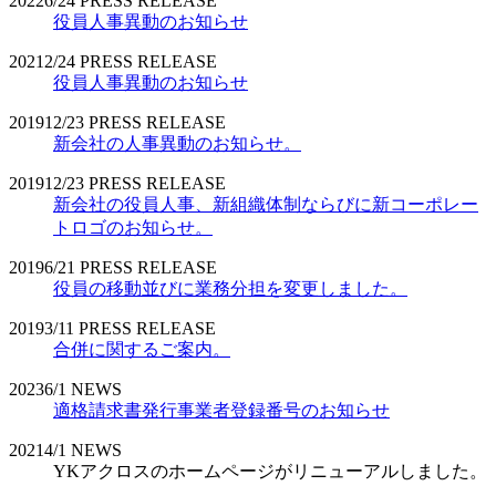
2022
6/24
PRESS RELEASE
役員人事異動のお知らせ
2021
2/24
PRESS RELEASE
役員人事異動のお知らせ
2019
12/23
PRESS RELEASE
新会社の人事異動のお知らせ。
2019
12/23
PRESS RELEASE
新会社の役員人事、新組織体制ならびに新コーポレー
トロゴのお知らせ。
2019
6/21
PRESS RELEASE
役員の移動並びに業務分担を変更しました。
2019
3/11
PRESS RELEASE
合併に関するご案内。
2023
6/1
NEWS
適格請求書発行事業者登録番号のお知らせ
2021
4/1
NEWS
YKアクロスのホームページがリニューアルしました。