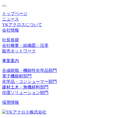
toggle
navigation
トップページ
ニュース
YKアクロスについて
会社情報
社長挨拶
会社概要・組織図・沿革
販売ネットワーク
事業案内
合成樹脂・機能性化学品部門
電子機能材部門
化学品・コンシューマー部門
建材土木・無機材料部門
住環ソリューション部門
採用情報