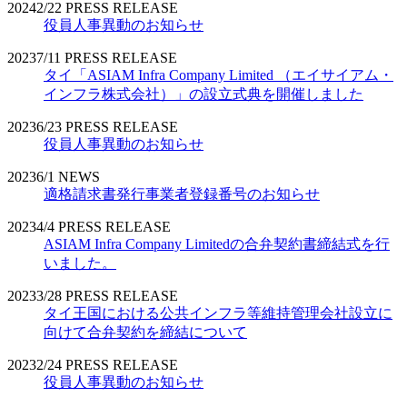
2024
2/22
PRESS RELEASE
役員人事異動のお知らせ
2023
7/11
PRESS RELEASE
タイ「ASIAM Infra Company Limited （エイサイアム・
インフラ株式会社）」の設立式典を開催しました
2023
6/23
PRESS RELEASE
役員人事異動のお知らせ
2023
6/1
NEWS
適格請求書発行事業者登録番号のお知らせ
2023
4/4
PRESS RELEASE
ASIAM Infra Company Limitedの合弁契約書締結式を行
いました。
2023
3/28
PRESS RELEASE
タイ王国における公共インフラ等維持管理会社設立に
向けて合弁契約を締結について
2023
2/24
PRESS RELEASE
役員人事異動のお知らせ