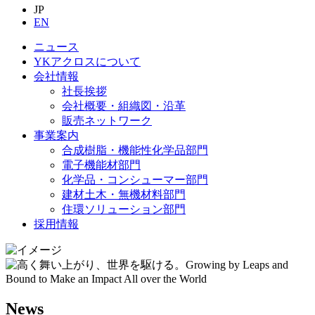
JP
EN
ニュース
YKアクロスについて
会社情報
社長挨拶
会社概要・組織図・沿革
販売ネットワーク
事業案内
合成樹脂・機能性化学品部門
電子機能材部門
化学品・コンシューマー部門
建材土木・無機材料部門
住環ソリューション部門
採用情報
News