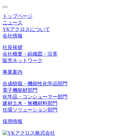
toggle
navigation
トップページ
ニュース
YKアクロスについて
会社情報
社長挨拶
会社概要・組織図・沿革
販売ネットワーク
事業案内
合成樹脂・機能性化学品部門
電子機能材部門
化学品・コンシューマー部門
建材土木・無機材料部門
住環ソリューション部門
採用情報