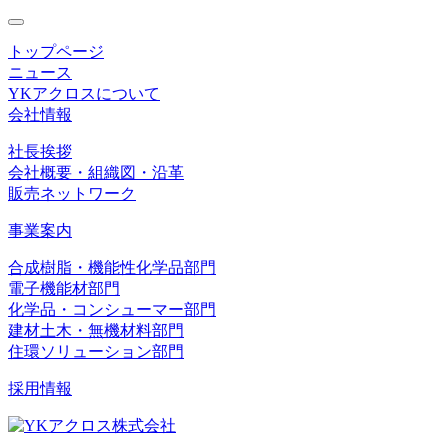
toggle
navigation
トップページ
ニュース
YKアクロスについて
会社情報
社長挨拶
会社概要・組織図・沿革
販売ネットワーク
事業案内
合成樹脂・機能性化学品部門
電子機能材部門
化学品・コンシューマー部門
建材土木・無機材料部門
住環ソリューション部門
採用情報