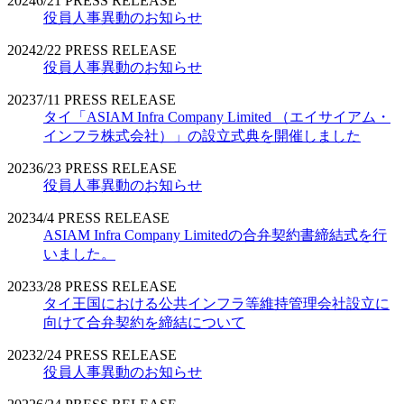
2024
6/21
PRESS RELEASE
役員人事異動のお知らせ
2024
2/22
PRESS RELEASE
役員人事異動のお知らせ
2023
7/11
PRESS RELEASE
タイ「ASIAM Infra Company Limited （エイサイアム・
インフラ株式会社）」の設立式典を開催しました
2023
6/23
PRESS RELEASE
役員人事異動のお知らせ
2023
4/4
PRESS RELEASE
ASIAM Infra Company Limitedの合弁契約書締結式を行
いました。
2023
3/28
PRESS RELEASE
タイ王国における公共インフラ等維持管理会社設立に
向けて合弁契約を締結について
2023
2/24
PRESS RELEASE
役員人事異動のお知らせ