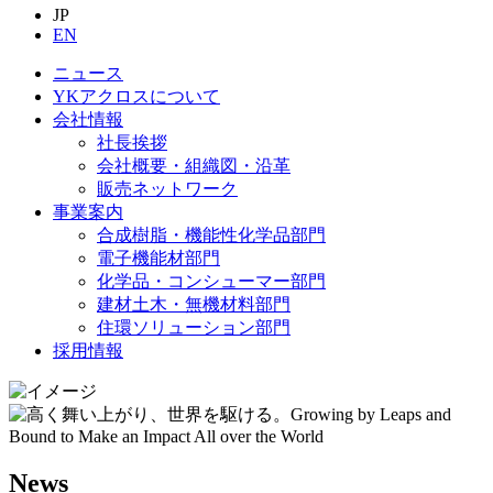
JP
EN
ニュース
YKアクロスについて
会社情報
社長挨拶
会社概要・組織図・沿革
販売ネットワーク
事業案内
合成樹脂・機能性化学品部門
電子機能材部門
化学品・コンシューマー部門
建材土木・無機材料部門
住環ソリューション部門
採用情報
News