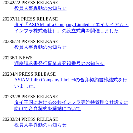
2024
2/22
PRESS RELEASE
役員人事異動のお知らせ
2023
7/11
PRESS RELEASE
タイ「ASIAM Infra Company Limited （エイサイアム・
インフラ株式会社）」の設立式典を開催しました
2023
6/23
PRESS RELEASE
役員人事異動のお知らせ
2023
6/1
NEWS
適格請求書発行事業者登録番号のお知らせ
2023
4/4
PRESS RELEASE
ASIAM Infra Company Limitedの合弁契約書締結式を行
いました。
2023
3/28
PRESS RELEASE
タイ王国における公共インフラ等維持管理会社設立に
向けて合弁契約を締結について
2023
2/24
PRESS RELEASE
役員人事異動のお知らせ