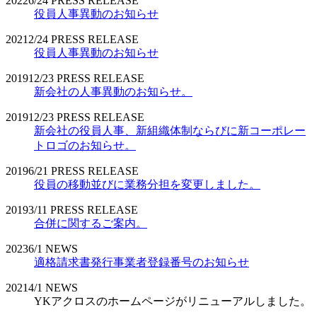
2022
6/24
PRESS RELEASE
役員人事異動のお知らせ
2021
2/24
PRESS RELEASE
役員人事異動のお知らせ
2019
12/23
PRESS RELEASE
新会社の人事異動のお知らせ。
2019
12/23
PRESS RELEASE
新会社の役員人事、新組織体制ならびに新コーポレー
トロゴのお知らせ。
2019
6/21
PRESS RELEASE
役員の移動並びに業務分担を変更しました。
2019
3/11
PRESS RELEASE
合併に関するご案内。
2023
6/1
NEWS
適格請求書発行事業者登録番号のお知らせ
2021
4/1
NEWS
YKアクロスのホームページがリニューアルしました。